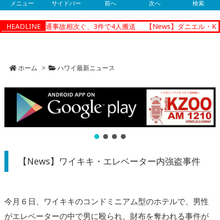
メニュー
サイドバー
前へ
次へ
検索
ノルルで朝の交通事故相次ぐ、3件で4人搬送
HEADLINE
【News】ダニエル・K・
ホーム
>
ハワイ最新ニュース
【News】ワイキキ・エレベーター内強盗事件
今月６日、ワイキキのコンドミニアム型のホテルで、男性
がエレベーターの中で男に殴られ、財布を奪われる事件が