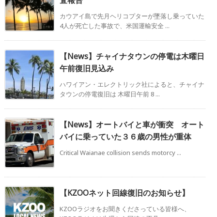
査報告
カウアイ島で先月ヘリコプターが墜落し乗っていた
4人が死亡した事故で、米国運輸安全 ...
【News】チャイナタウンの停電は木曜日
午前復旧見込み
ハワイアン・エレクトリック社によると、チャイナ
タウンの停電復旧は 木曜日午前 8 ...
【News】オートバイと車が衝突 オート
バイに乗っていた３６歳の男性が重体
Critical Waianae collision sends motorcy ...
【KZOOネット回線復旧のお知らせ】
KZOOラジオをお聞きくださっている皆様へ、