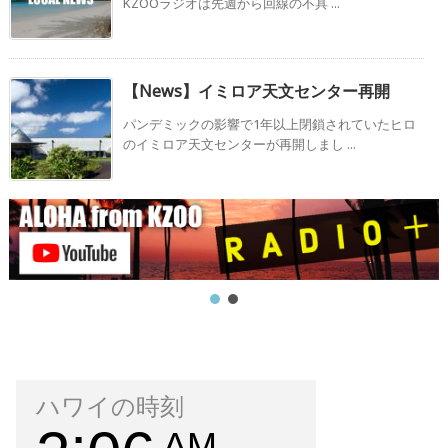
KZOOラジオは先週から回線の不具 ...
【News】イミロア天文センター再開
パンデミックの影響で1年以上閉鎖されていたヒロ
のイミロア天文センターが再開しまし ...
ハワイの時刻
AM