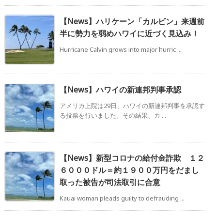
【News】ハリケーン「カルビン」来週前
半に勢力を弱めハワイに近づく見込み！
Hurricane Calvin grows into major hurric ...
【News】ハワイの新連邦判事承認
アメリカ上院は29日、ハワイの新連邦判事を承認す
る投票を行いました。その結果、カ ...
【News】新型コロナの給付金詐欺 １２
６０００ドル＝約１９００万円をだまし
取った被告が司法取引に合意
Kauai woman pleads guilty to defrauding ...