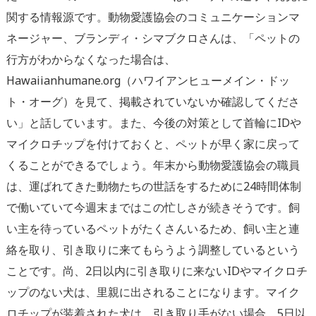
関する情報源です。
動物愛護協会のコミュニケーションマ
ネージャー、ブランディ・シマブクロさんは、「ペットの
行方がわからなくなった場合は、
Hawaiianhumane.org
（ハワイアンヒューメイン・ドッ
ト・オーグ）
を見て、掲載されていないか確認してくださ
い」と話しています。
また、今後の対策として
首輪に
ID
や
マイクロチップを付けておくと、ペットが早く家に戻って
くることができるでしょう。
年末から動物愛護協会の職員
は、運ばれてきた動物たちの世話をするために
24
時間体制
で働いていて今週末まではこの忙しさが続きそうです。飼
い主を待っているペットがたくさんいるため、飼い主と連
絡を取り、引き取りに来てもらうよう調整しているという
ことです。
尚、
2
日以内に引き取りに来ない
ID
やマイクロチ
ップのない犬は、里親に出されることになります。マイク
ロチップが装着された犬は、引き取り手がない場合、
5
日以