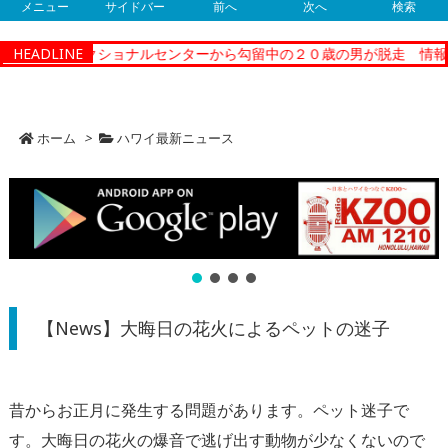
メニュー
サイドバー
前へ
次へ
検索
ティーコレクショナルセンターから勾留中の２０歳の男が脱走 情報提
HEADLINE
ホーム
>
ハワイ最新ニュース
【News】大晦日の花火によるペットの迷子
昔からお正月に発生する問題があります。ペット迷子で
す。
大晦日の花火の爆音で逃げ出す動物が少なくないので