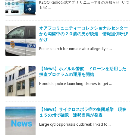
KZOO Radio公式アプリ リニューアルのお知らせ いつ
もKZ ...
オアフコミュニティーコレクショナルセンター
から勾留中の２０歳の男が脱走 情報提供呼び
かけ
Police search for inmate who allegedly e ...
【News】ホノルル警察 ドローンを活用した
捜査プログラムの運用を開始
Honolulu police launching drones to get ...
【News】サイクロスポラ症の集団感染 現在
１５の州で確認 連邦当局が発表
Large cyclosporiasis outbreak linked to ...