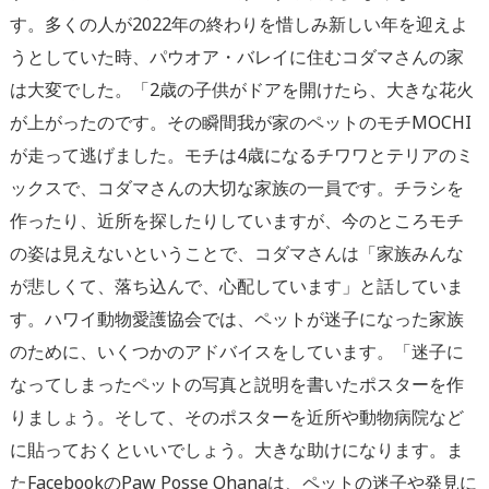
す。
多くの人が
2022
年の終わりを惜しみ新しい年を迎えよ
うとしていた時、パウオア・バレイに住むコダマさんの家
は大変でした。「
2
歳の子供がドアを開けたら、大きな花火
が上がったのです。その瞬間我が家のペットのモチ
MOCHI
が走って逃げました。モチは
4
歳になるチワワとテリアのミ
ックスで、コダマさんの大切な家族の一員です。チラシを
作ったり、近所を探したりしていますが、今のところモチ
の姿は見えないということで、コダマさんは「家族みんな
が悲しくて、落ち込んで、心配しています」と話していま
す。
ハワイ動物愛護協会では、ペットが迷子になった家族
のために、いくつかのアドバイスをしています。「迷子に
なってしまったペットの写真と説明を書いたポスターを作
りましょう。そして、そのポスターを近所や動物病院など
に貼っておくといいでしょう。大きな助けになります。ま
た
Facebook
の
Paw Posse Ohana
は、ペットの迷子や発見に