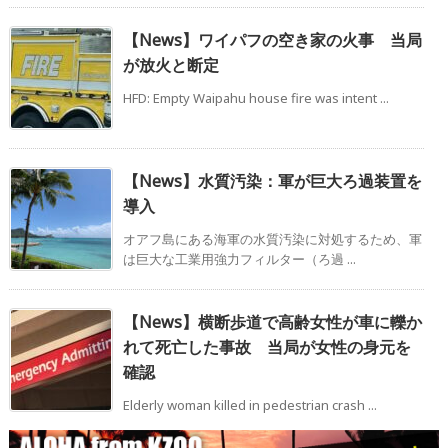
【News】ワイパフの空き家の火事 当局
が放火と断定
HFD: Empty Waipahu house fire was intent ...
【News】水質汚染：軍が巨大ろ過装置を
導入
オアフ島にある海軍の水質汚染に対処するため、軍
は巨大な工業用強力フィルター（ろ過 ...
【News】横断歩道で高齢女性が車に轢か
れて死亡した事故 当局が女性の身元を
確認
Elderly woman killed in pedestrian crash ...