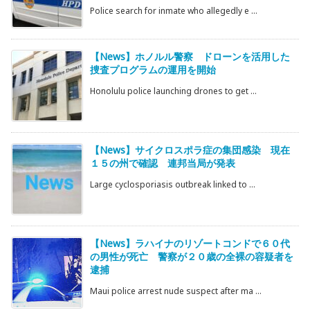
Police search for inmate who allegedly e ...
【News】ホノルル警察 ドローンを活用した
捜査プログラムの運用を開始
Honolulu police launching drones to get ...
【News】サイクロスポラ症の集団感染 現在
１５の州で確認 連邦当局が発表
Large cyclosporiasis outbreak linked to ...
【News】ラハイナのリゾートコンドで６０代
の男性が死亡 警察が２０歳の全裸の容疑者を
逮捕
Maui police arrest nude suspect after ma ...