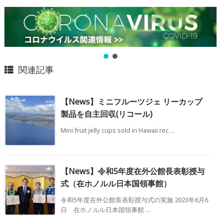
関連記事
【News】ミニフルーツジェ リーカップ
製品を自主回収(リコール)
Mini fruit jelly cups sold in Hawaii rec ...
【News】令和5年度在外公館長表彰授与
式（在ホノルル日本国領事館）
令和5年度在外公館長表彰授与式の実施 2023年6月6
日 在ホノルル日本国領事館 ...