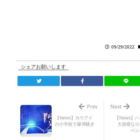
09/29/2022
シェアお願いします
Prev
Next
【News】カウアイ
【News】
の小学校で爆弾騒ぎ
大規模なロ
ベン