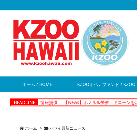
ホーム / HOME
KZOOオハナファンド / KZOO 
脱走 情報提供
HEADLINE
【News】ホノルル警察 ドローンを活用した捜査
ホーム
>
ハワイ最新ニュース