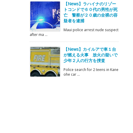
【News】ラハイナのリゾー
トコンドで６０代の男性が死
亡 警察が２０歳の全裸の容
疑者を逮捕
Maui police arrest nude suspect
after ma ...
【News】カイルアで車１台
が燃える火事 放火の疑いで
少年２人の行方を捜査
Police search for 2 teens in Kane
ohe car ...