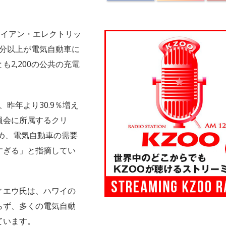
ワイアン・エレクトリッ
半分以上が電気自動車に
2,200の公共の充電
、昨年より30.9％増え
員会に所属するクリ
め、電気自動車の需要
すぎる」と指摘してい
ィエウ氏は、ハワイの
らず、多くの電気自動
ています。