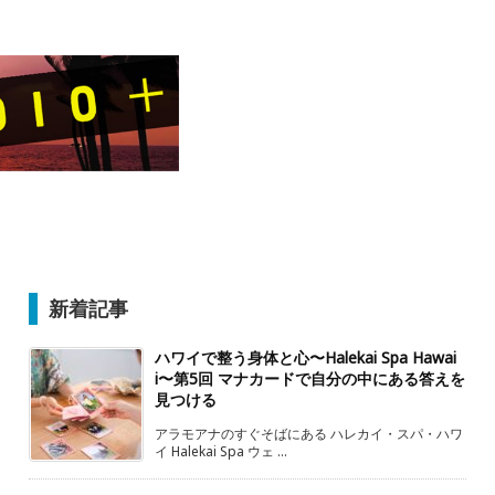
新着記事
ハワイで整う身体と心〜Halekai Spa Hawai
i〜第5回 マナカードで自分の中にある答えを
見つける
アラモアナのすぐそばにある ハレカイ・スパ・ハワ
イ Halekai Spa ウェ ...