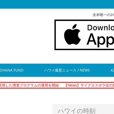
全米唯一の2
OHANA FUND
ハワイ最新ニュース / NEWS
K
プログラムの運用を開始
【News】サイクロスポラ症の集団感染 現
ハワイの時刻