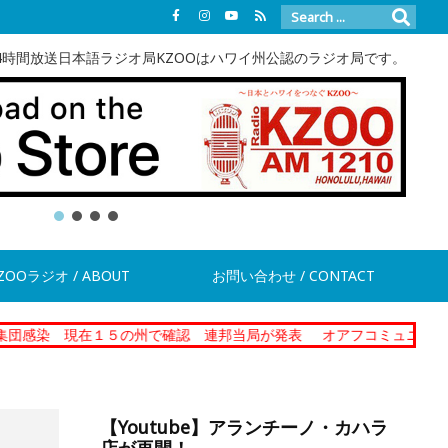
4時間放送日本語ラジオ局KZOOはハワイ州公認のラジオ局です。
ZOOラジオ / ABOUT
お問い合わせ / CONTACT
在１５の州で確認 連邦当局が発表
オアフコミュニティーコレクショ
【Youtube】アランチーノ・カハラ