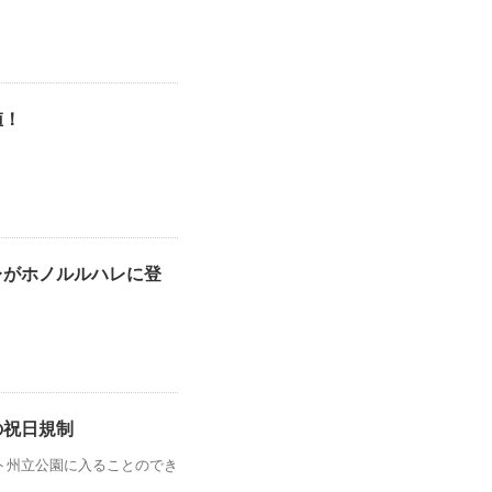
値！
レがホノルルハレに登
の祝日規制
ト州立公園に入ることのでき