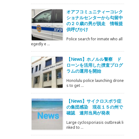
オアフコミュニティーコレク
ショナルセンターから勾留中
の２０歳の男が脱走 情報提
供呼びかけ
Police search for inmate who all
egedly e ...
【News】ホノルル警察 ド
ローンを活用した捜査プログ
ラムの運用を開始
Honolulu police launching drone
s to get ...
【News】サイクロスポラ症
の集団感染 現在１５の州で
確認 連邦当局が発表
Large cyclosporiasis outbreak li
nked to ...