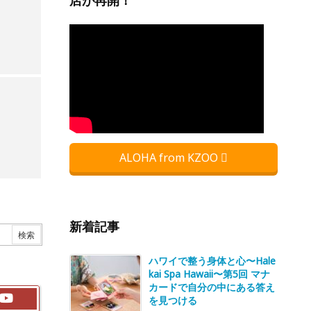
店が再開！
ALOHA from KZOO
新着記事
ハワイで整う身体と心〜Hale
kai Spa Hawaii〜第5回 マナ
カードで自分の中にある答え
を見つける