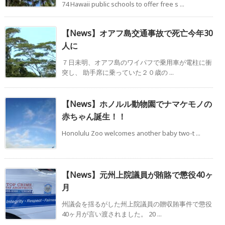
74 Hawaii public schools to offer free s ...
【News】オアフ島交通事故で死亡今年30
人に
７日未明、オアフ島のワイパフで乗用車が電柱に衝
突し、 助手席に乗っていた２０歳の ...
【News】ホノルル動物園でナマケモノの
赤ちゃん誕生！！
Honolulu Zoo welcomes another baby two-t ...
【News】元州上院議員が賄賂で懲役40ヶ
月
州議会を揺るがした州上院議員の贈収賄事件で懲役
40ヶ月が言い渡されました。 20 ...