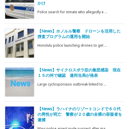
かけ
Police search for inmate who allegedly e ...
【News】ホノルル警察 ドローンを活用した
捜査プログラムの運用を開始
Honolulu police launching drones to get ...
【News】サイクロスポラ症の集団感染 現在
１５の州で確認 連邦当局が発表
Large cyclosporiasis outbreak linked to ...
【News】ラハイナのリゾートコンドで６０代
の男性が死亡 警察が２０歳の全裸の容疑者を
逮捕
Maui police arrest nude suspect after ma ...