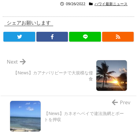
09/26/2022
ハワイ最新ニュース
シェアお願いします
Next
【News】カアナパリビーチで大規模な侵
食
Prev
【News】カネオヘベイで違法漁網とボー
トを押収