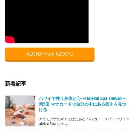
ALOHA from KZOO
新着記事
ハワイで整う身体と心〜Halekai Spa Hawaii〜
第5回 マナカードで自分の中にある答えを見つ
ける
アラモアナのすぐそばにある ハレカイ・スパ・ハワイ H
alekai Spa ウェ ...