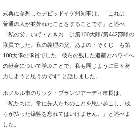
式典に参列したデビッドイゲ州知事は、「
これは、
普通の人が並外れたことをすることです
」
と述べ
「私の父、いげ・ときお は第
100
大隊
/
第
442
部隊の
隊員でした。
私の義理の父、あまの・そくじ も第
100
大隊の隊員でした。
彼らの残した遺産とハワイへ
の献身について学ぶことで、私も同じように日々努
力しようと思うのです
"
と話しました。
ホノルル市のリック・ブランジアーディ市長は、
「
私たちは、常に先人たちのことを思い起こし、彼
らが払った犠牲を忘れてはいけません。」と述べま
した。