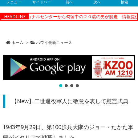
メニュー
サイドバー
前へ
次へ
検索
ーコレクショナルセンターから勾留中の２０歳の男が脱走 情報提供
HEADLINE
ホーム
>
ハワイ最新ニュース
【New】二世退役軍人に敬意を表して慰霊式典
1943
年
9
月
29
日、第
100
歩兵大隊のジョー・たかた軍
曹がイタリアで戦死しました。