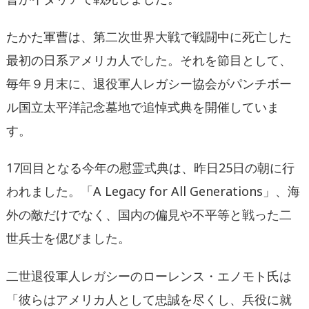
たかた軍曹
は、第二次世界大戦で戦闘中に死亡した
最初の日系アメリカ人でした。
それを節目として、
毎年９月末に、退役軍人レガシー協会がパンチボー
ル国立太平洋
記念墓地で追悼式典を開催していま
す。
17
回目となる今年の慰霊式典は、昨日
25
日の朝に行
われました。
「
A Legacy for All Generations
」、海
外の敵だけでなく、国内の偏見や不平等と戦った二
世兵士を偲びました。
二世退役軍人レガシーのローレンス・エノモト氏は
「彼らはアメリカ人として忠誠を
尽くし、兵役に就