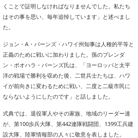
くことで証明しなければなりませんでした。私たち
はその事を思い、毎年追悼しています」と述べまし
た。
ジョン・
A
・バーンズ・ハワイ州知事は人種的平等と
正義のために戦いに加わりました。孫のブレンダ
ン・ポオハラ・バーンズ氏は、「ヨーロッパと太平
洋の戦場で勝利を収めた後、二世兵士たちは、ハワ
イが前向きに変わるために戦い、二度と二級市民に
ならないようにしたのです」と話しました。
式典では、退役軍人やその家族、地域のリーダー達
が、第
100
歩兵大隊、
第
442
連隊戦闘団、
1399
工兵建
設大隊、陸軍情報部の人々に敬意を表しました。