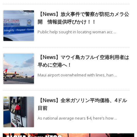
【News】放火事件で警察が防犯カメラ公
開 情報提供呼びかけ！！
Public help sought in locating woman acc ...
【News】マウイ島カフルイ空港利用者は
早めに空港へ！
Maui airport overwhelmed with lines, han ...
【News】全米ガソリン平均価格、4ドル
目前
As national average nears $4, here’s how ...