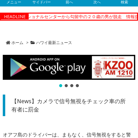
メニュー
サイドバー
前へ
次へ
検索
ティーコレクショナルセンターから勾留中の２０歳の男が脱走 情報提
HEADLINE
ホーム
>
ハワイ最新ニュース
【News】カメラで信号無視をチェック車の所
有者に罰金
オアフ島のドライバーは、まもなく、信号無視をすると警