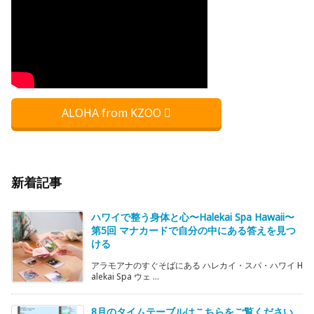
ALOHA from KZOO
新着記事
ハワイで整う身体と心〜Halekai Spa Hawaii〜
第5回 マナカードで自分の中にある答えを見つ
ける
アラモアナのすぐそばにある ハレカイ・スパ・ハワイ H
alekai Spa ウェ ...
8月のタイムテーブルはこちらをご覧ください