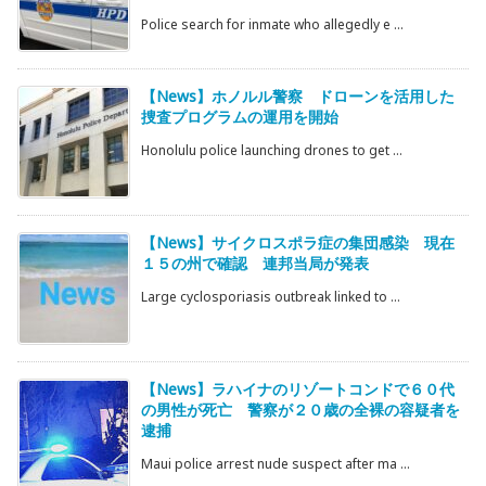
Police search for inmate who allegedly e ...
【News】ホノルル警察 ドローンを活用した
捜査プログラムの運用を開始
Honolulu police launching drones to get ...
【News】サイクロスポラ症の集団感染 現在
１５の州で確認 連邦当局が発表
Large cyclosporiasis outbreak linked to ...
【News】ラハイナのリゾートコンドで６０代
の男性が死亡 警察が２０歳の全裸の容疑者を
逮捕
Maui police arrest nude suspect after ma ...