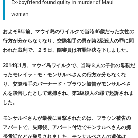
Ex-boyfriend found guilty in murder of Maui
woman
およそ
8年前、マウイ島のワイルクで
当時
46
歳だった女性の
行方が分からなくなり、
交際相手の男が第
2級殺人の罪に問
われた裁判で、２５日、陪審員は有罪評決を下しました。
2014
年
1
月、マウイ島ワイルクで、当時３人の子供の母親だ
ったモレイラ・モ・モンサルべさんの行方が分らなくな
り、交際相手のバーナード・ブラウン被告がモンサルベさ
んを殺害したとして逮捕され、第
2
級殺人の罪で起訴されま
した。
モンサルベさんが最後に目撃されたのは、ブラウン被告の
アパートで、失踪後、アパート付近でモンサルベさんの携
帯電話などが発見されました。
モンサルベさんの遺体は、