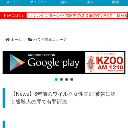
メニュー
サイドバー
前へ
次へ
検索
ィーコレクショナルセンターから勾留中の２０歳の男が脱走 情報提供
HEADLINE
ホーム
>
ハワイ最新ニュース
【News】8年前のワイルク女性失踪 被告に第
２級殺人の罪で有罪評決