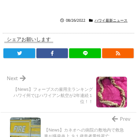
08/26/2022
ハワイ最新ニュース
シェアお願いします
Next
【News】フォーブスの雇用主ランキング
ハワイ州ではハワイアン航空が2年連続１
位！！
Prev
【News】カネオヘの病院の敷地内で救急
車が爆発炎上 ９１歳患者男性死亡