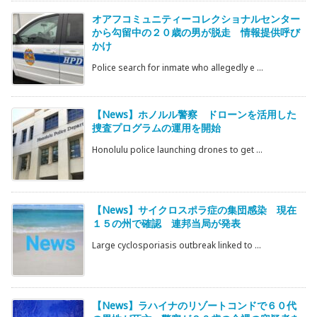
オアフコミュニティーコレクショナルセンター
から勾留中の２０歳の男が脱走 情報提供呼び
かけ
Police search for inmate who allegedly e ...
【News】ホノルル警察 ドローンを活用した
捜査プログラムの運用を開始
Honolulu police launching drones to get ...
【News】サイクロスポラ症の集団感染 現在
１５の州で確認 連邦当局が発表
Large cyclosporiasis outbreak linked to ...
【News】ラハイナのリゾートコンドで６０代