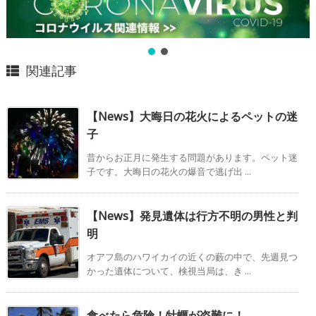
関連記事
【News】大晦日の花火によるペットの迷
子
昔からお正月に発生する問題があります。ペット迷
子です。大晦日の花火の爆音で逃げ出 ...
【News】発見遺体は行方不明の男性と判
明
オアフ島のハワイカイの近くの藪の中で、先週見つ
かった遺体について、検視当局は、き ...
食べたら危険！牡蠣が盗難に！