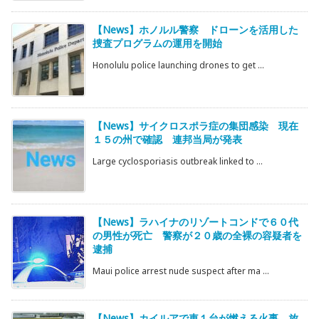
【News】ホノルル警察 ドローンを活用した
捜査プログラムの運用を開始
Honolulu police launching drones to get ...
【News】サイクロスポラ症の集団感染 現在
１５の州で確認 連邦当局が発表
Large cyclosporiasis outbreak linked to ...
【News】ラハイナのリゾートコンドで６０代
の男性が死亡 警察が２０歳の全裸の容疑者を
逮捕
Maui police arrest nude suspect after ma ...
【News】カイルアで車１台が燃える火事 放