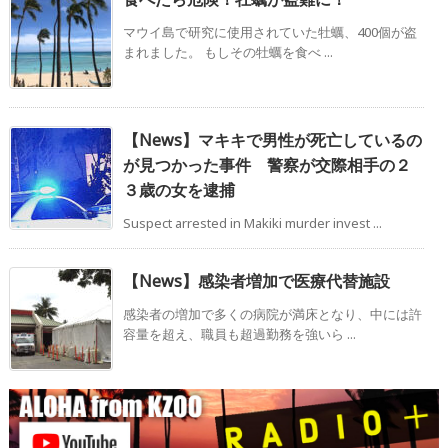
マウイ島で研究に使用されていた牡蠣、400個が盗
まれました。 もしその牡蠣を食べ ...
【News】マキキで男性が死亡しているの
が見つかった事件 警察が交際相手の２
３歳の女を逮捕
Suspect arrested in Makiki murder invest ...
【News】感染者増加で医療代替施設
感染者の増加で多くの病院が満床となり、中には許
容量を超え、職員も超過勤務を強いら ...