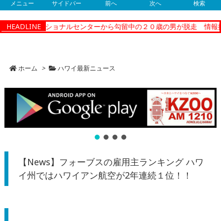
メニュー
サイドバー
前へ
次へ
検索
ティーコレクショナルセンターから勾留中の２０歳の男が脱走 情報提
HEADLINE
ホーム
>
ハワイ最新ニュース
【News】フォーブスの雇用主ランキング ハワ
イ州ではハワイアン航空が2年連続１位！！