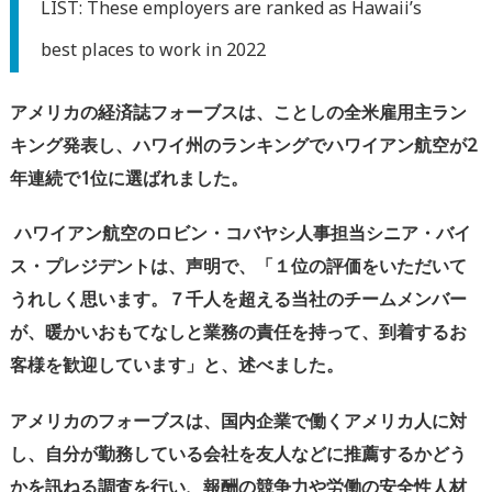
LIST: These employers are ranked as Hawaii’s
best places to work in 2022
アメリカの経済誌フォーブスは、ことしの全米
雇用主ラン
キン
グ発表し、ハワイ州のランキングでハワイアン航空が
2
年連続で1位に選ばれました。
ハワイアン航空のロビン・コバヤシ人事担当シニア・バイ
ス・プレジデントは、声明で、
「１位の評価をいただいて
うれしく思います。７千人を超える当社のチームメンバー
が、暖かいおもてなしと業務の責任を持って、到着するお
客様を歓迎しています」と、述べました。
アメリカのフォーブスは、国内企業で働くアメリカ人に対
し、自分が勤務している会社を友人などに推薦するかどう
かを訊ねる調査を行い、報酬の競争力や労働の安全性人材