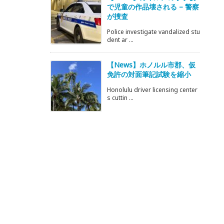
で児童の作品壊される – 警察
が捜査
Police investigate vandalized stu
dent ar ...
【News】ホノルル市郡、仮
免許の対面筆記試験を縮小
Honolulu driver licensing center
s cuttin ...