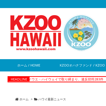
ホーム / HOME
KZOOオハナファンド / KZOO 
・K・イノウエ・ハイウェイで取り締まり、違反切符283件
HEADLINE
【News
ホーム
>
ハワイ最新ニュース