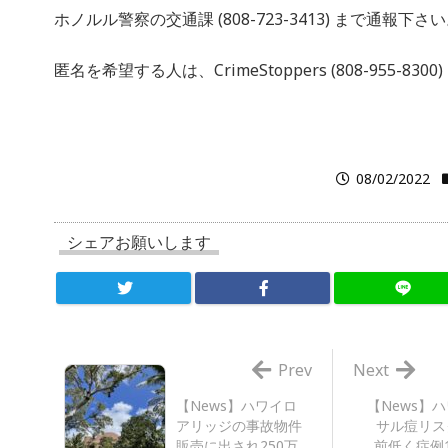
ホノルル警察の交通課 (808-723-3413) まで通報下さ
匿名を希望する人は、CrimeStoppers (808-955-8
08/02/2022
シェアお願いします
Prev
Next
【News】ハワイロ
【News】
アリッジの事故物件
サル痘リス
販売に出され250万
前低く症例