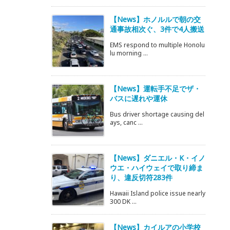
【News】ホノルルで朝の交
通事故相次ぐ、3件で4人搬送
EMS respond to multiple Honolu
lu morning ...
【News】運転手不足でザ・
バスに遅れや運休
Bus driver shortage causing del
ays, canc ...
【News】ダニエル・K・イノ
ウエ・ハイウェイで取り締ま
り、違反切符283件
Hawaii Island police issue nearly
300 DK ...
【News】カイルアの小学校