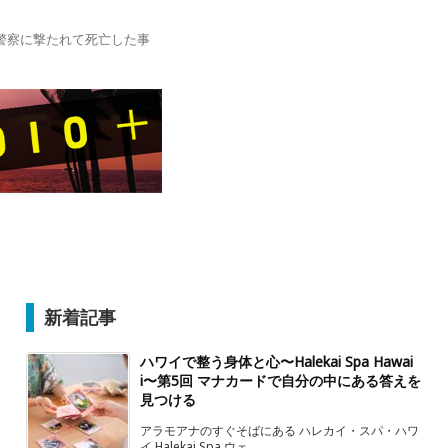
警察に撃たれて死亡した事
新着記事
ハワイで整う身体と心〜Halekai Spa Hawai
i〜第5回 マナカードで自分の中にある答えを
見つける
アラモアナのすぐそばにある ハレカイ・スパ・ハワ
イ Halekai Spa ウェ ...