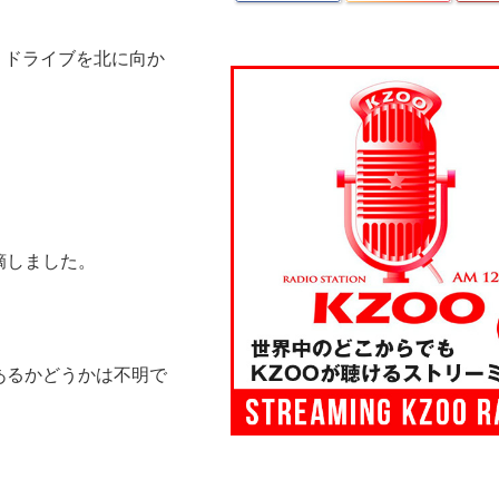
ナ ドライブを北に向か
、
摘しました。
あるかどうかは不明で