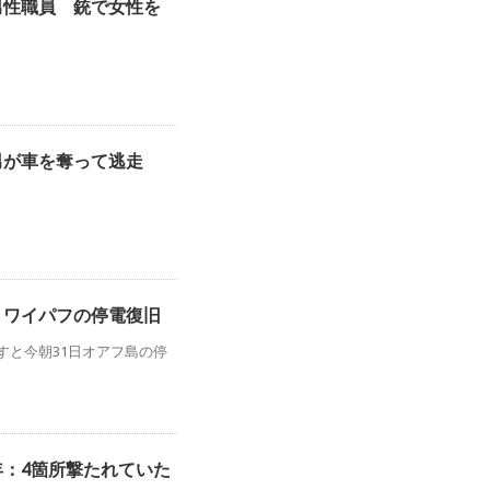
男性職員 銃で女性を
た男が車を奪って逃走
、ワイパフの停電復旧
ますと今朝31日オアフ島の停
年：4箇所撃たれていた