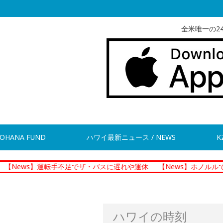
全米唯一の2
OHANA FUND
ハワイ最新ニュース / NEWS
K
】運転手不足でザ・バスに遅れや運休
【News】ホノルルで朝の交通事
ハワイの時刻