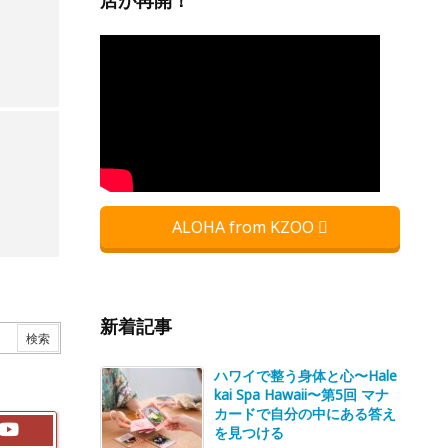
店が再開！
ALOHA from KZOO
新着記事
ハワイで整う身体と心〜Hale
kai Spa Hawaii〜第5回 マナ
カードで自分の中にある答え
を見つける