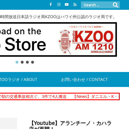
4時間放送日本語ラジオ局KZOOはハワイ州公認のラジオ局です。
ZOOラジオ / ABOUT
お問い合わせ / CONTACT
故相次ぐ、3件で4人搬送
【News】ダニエル・K・イノウエ・ハイウ
【Youtube】アランチーノ・カハラ