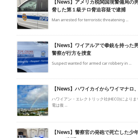
【News】アメリカ税関国境警備局の
脅した第１級テロ脅迫容疑で逮捕
Man arrested for terroristic threatening ...
【News】ワイアルアで拳銃を持っ
警察が行方を捜査
Suspect wanted for armed car robbery in ...
【News】ハワイカイからワイマナロ
ハワイアン・エレクトリック社(HECO)により
電は復 ...
【News】警察官の発砲で死亡した少