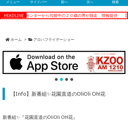
メニュー
サイドバー
前へ
次へ
検索
レクショナルセンターから勾留中の２０歳の男が脱走 情報提供
HEADLINE
【N
ホーム
>
アロハフライデーショー
【Info】新番組✨花園直道のOliOli Oh!花
新番組✨『花園直道のOliOli Oh!花』