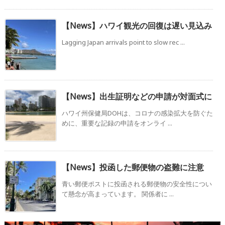
【News】ハワイ観光の回復は遅い見込み
Lagging Japan arrivals point to slow rec ...
【News】出生証明などの申請が対面式に
ハワイ州保健局DOHは、コロナの感染拡大を防ぐた
めに、重要な記録の申請をオンライ ...
【News】投函した郵便物の盗難に注意
青い郵便ポストに投函される郵便物の安全性につい
て懸念が高まっています。 関係者に ...