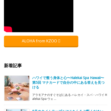
ALOHA from KZOO
新着記事
ハワイで整う身体と心〜Halekai Spa Hawaii〜
第5回 マナカードで自分の中にある答えを見つ
ける
アラモアナのすぐそばにある ハレカイ・スパ・ハワイ H
alekai Spa ウェ ...