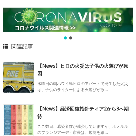
関連記事
【News】ヒロの火災は子供の火遊びが原
因
水曜日の朝ハワイ島ヒロのアパートで発生した火災
は、子供のライターによる火遊びが原 ...
【News】経済回復指針ティア2から3へ期
待
ここ数日、感染者数が減少していますが、ホノルル
のブランジアーディ市長は、規制を緩 ...