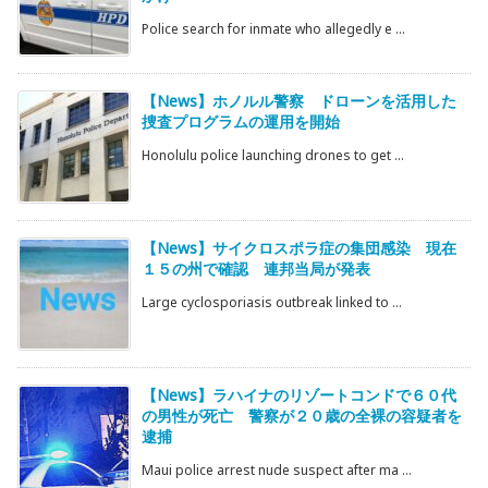
Police search for inmate who allegedly e ...
【News】ホノルル警察 ドローンを活用した
捜査プログラムの運用を開始
Honolulu police launching drones to get ...
【News】サイクロスポラ症の集団感染 現在
１５の州で確認 連邦当局が発表
Large cyclosporiasis outbreak linked to ...
【News】ラハイナのリゾートコンドで６０代
の男性が死亡 警察が２０歳の全裸の容疑者を
逮捕
Maui police arrest nude suspect after ma ...