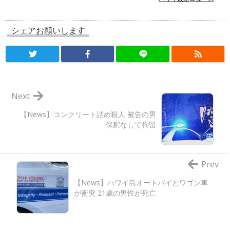
シェアお願いします
Next
【News】コンクリート詰め殺人 被告の男
保釈なして拘留
Prev
【News】ハワイ島オートバイとワゴン車
が衝突 21歳の男性が死亡