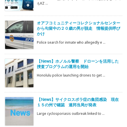
もKZ ...
オアフコミュニティーコレクショナルセンター
から勾留中の２０歳の男が脱走 情報提供呼び
かけ
Police search for inmate who allegedly e ...
【News】ホノルル警察 ドローンを活用した
捜査プログラムの運用を開始
Honolulu police launching drones to get ...
【News】サイクロスポラ症の集団感染 現在
１５の州で確認 連邦当局が発表
Large cyclosporiasis outbreak linked to ...