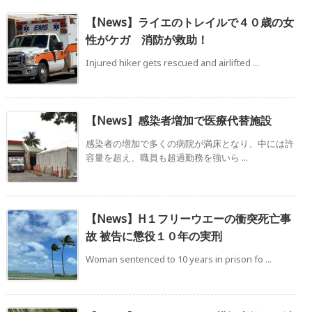
【News】ライエのトレイルで４０歳の女
性がケガ 消防が救助！
Injured hiker gets rescued and airlifted ...
【News】感染者増加で医療代替施設
感染者の増加で多くの病院が満床となり、中には許
容量を超え、職員も超過勤務を強いら ...
【News】H１フリーウエーの衝突死亡事
故 被告に懲役１０年の実刑
Woman sentenced to 10 years in prison fo ...