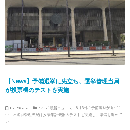
【News】予備選挙に先立ち、選挙管理当局
が投票機のテストを実施
8月8日の予備選挙が近づく
07/20/2026
ハワイ最新ニュース
中、州選挙管理当局は投票集計機器のテストを実施し、準備を進めて
い ...