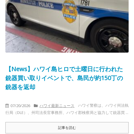
【News】ハワイ島ヒロで土曜日に行われた
銃器買い取りイベントで、島民が約150丁の
銃器を返却
ハワイ警察は、ハワイ州法執
07/20/2026
ハワイ最新ニュース
行局（DLE）、州司法長官事務所、ハワイ郡検察局と協力して銃器買 ...
記事を読む