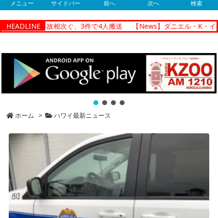
メニュー
サイドバー
前へ
次へ
検索
の交通事故相次ぐ、3件で4人搬送
HEADLINE
【News】ダニエル・K・イノウエ
ホーム
>
ハワイ最新ニュース