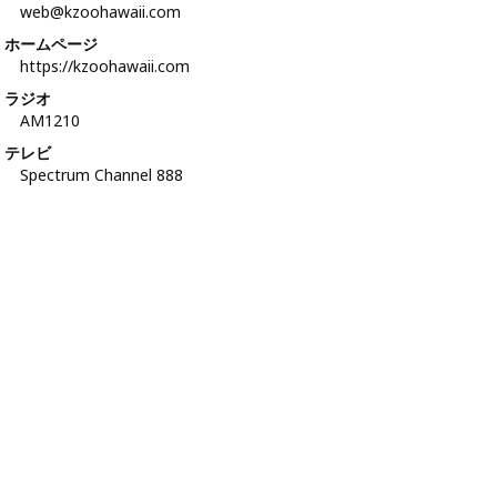
web@kzoohawaii.com
ホームページ
https://kzoohawaii.com
ラジオ
AM1210
テレビ
Spectrum Channel 888