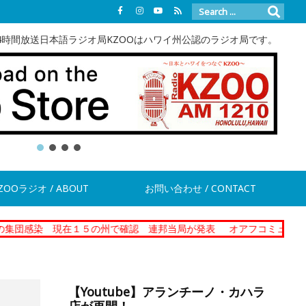
4時間放送日本語ラジオ局KZOOはハワイ州公認のラジオ局です。
ZOOラジオ / ABOUT
お問い合わせ / CONTACT
 現在１５の州で確認 連邦当局が発表
オアフコミュニティーコレク
【Youtube】アランチーノ・カハラ