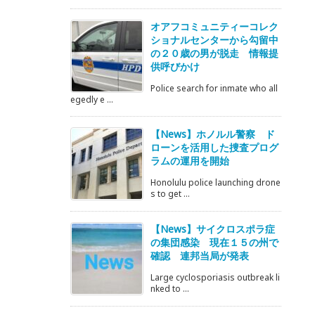
オアフコミュニティーコレク
ショナルセンターから勾留中
の２０歳の男が脱走 情報提
供呼びかけ
Police search for inmate who all
egedly e ...
【News】ホノルル警察 ド
ローンを活用した捜査プログ
ラムの運用を開始
Honolulu police launching drone
s to get ...
【News】サイクロスポラ症
の集団感染 現在１５の州で
確認 連邦当局が発表
Large cyclosporiasis outbreak li
nked to ...