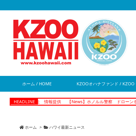
ホーム / HOME
KZOOオハナファンド / KZOO 
男が脱走 情報提供
HEADLINE
【News】ホノルル警察 ドローンを活用した
ホーム
>
ハワイ最新ニュース