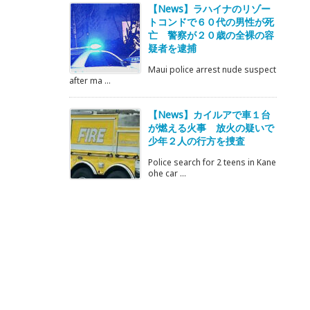
【News】ラハイナのリゾー
トコンドで６０代の男性が死
亡 警察が２０歳の全裸の容
疑者を逮捕
Maui police arrest nude suspect
after ma ...
【News】カイルアで車１台
が燃える火事 放火の疑いで
少年２人の行方を捜査
Police search for 2 teens in Kane
ohe car ...