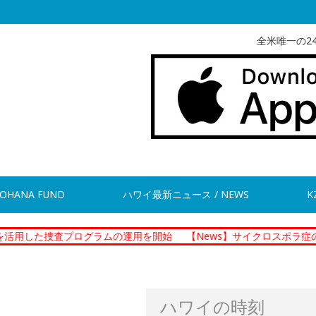
全米唯一の2
OHANA FUND
ハワイ最新ニュース / NEWS
K
捜査プログラムの運用を開始
【News】サイクロスポラ症の集団感染
ハワイの時刻