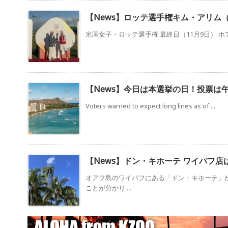
【News】ロッテ選手権キム・アリム
米国女子・ロッテ選手権 最終日（11月9日） ホアカレ
【News】今日は本選挙の日！投票は
Voters warned to expect long lines as of ...
【News】ドン・キホーテ ワイパフ
オアフ島のワイパフにある「ドン・キホーテ」
ことが分かり ...