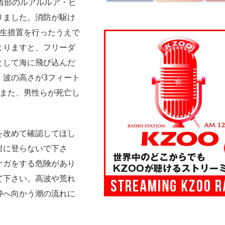
西部のルアルルア・ビ
りました。消防が駆け
蘇生措置を行ったうえで
よりますと、フリーダ
として海に飛び込んだ
、波の高さが3フィート
。また、男性らが死亡し
を改めて確認してほし
岩に登らないで下さ
ケガをする危険があり
て下さい。高波や荒れ
沖へ向かう潮の流れに