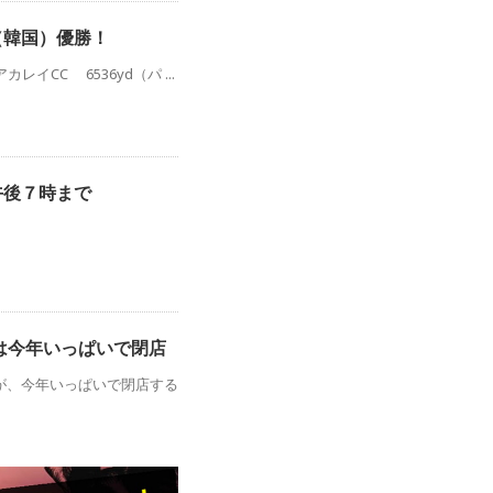
（韓国）優勝！
イCC 6536yd（パ ...
午後７時まで
店は今年いっぱいで閉店
が、今年いっぱいで閉店する