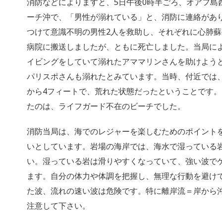
消防などによりますと、5日午後0時半ごろ、オアフ島
ーチ沖で、「男性が溺れている」と、消防に連絡があ
つけて意識不明の男性2人を救助し、それぞれに心肺
病院に搬送しましたが、ともに死亡しました。当局に
イビングをしていて溺れたアママリンさんを助けよう
パリスポさんも溺れたとみています。当時、付近では
から4フィートで、荒れた状態だったということです
たのは、ライフガード不在のビーチでした。
消防当局は、海でのレジャーを楽しむためのポイント
いとしています。岩場の海岸では、海水で湿っている
い。湿っている岩は滑りやすくなっていて、強い波で
ます。自分の体力や体調を把握し、無理な行動を避け
た波、流れの速い波は危険です。特に離岸流＝岸から
注意して下さい。