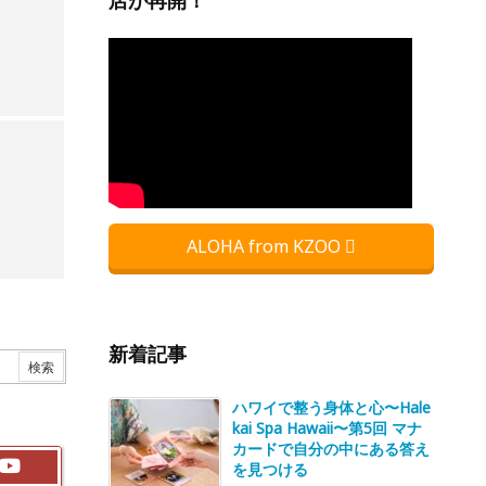
店が再開！
ALOHA from KZOO
新着記事
ハワイで整う身体と心〜Hale
kai Spa Hawaii〜第5回 マナ
カードで自分の中にある答え
を見つける