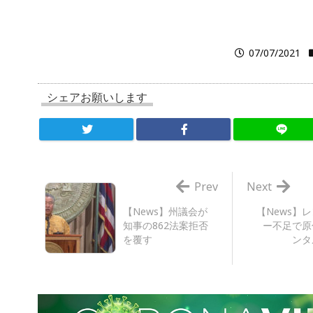
07/07/2021
シェアお願いします
Prev
Next
【News】州議会が
【News】
知事の862法案拒否
ー不足で原
を覆す
ンタ