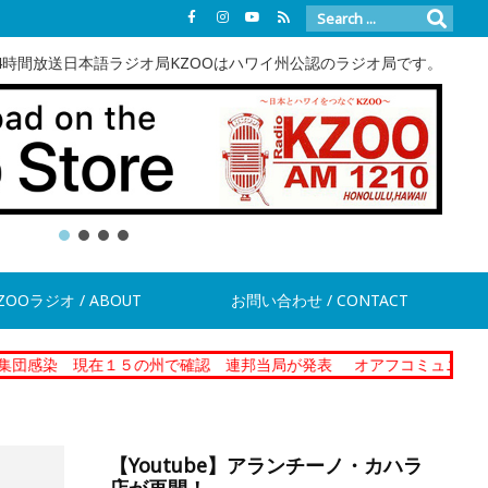
4時間放送日本語ラジオ局KZOOはハワイ州公認のラジオ局です。
ZOOラジオ / ABOUT
お問い合わせ / CONTACT
 現在１５の州で確認 連邦当局が発表
オアフコミュニティーコレクシ
【Youtube】アランチーノ・カハラ