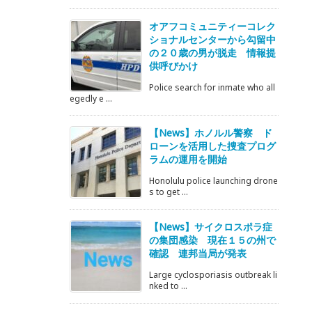
オアフコミュニティーコレク
ショナルセンターから勾留中
の２０歳の男が脱走 情報提
供呼びかけ
Police search for inmate who all
egedly e ...
【News】ホノルル警察 ド
ローンを活用した捜査プログ
ラムの運用を開始
Honolulu police launching drone
s to get ...
【News】サイクロスポラ症
の集団感染 現在１５の州で
確認 連邦当局が発表
Large cyclosporiasis outbreak li
nked to ...