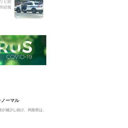
カリヒ銃
件続報
ーノーマル
数が減少し続け、州政府は、