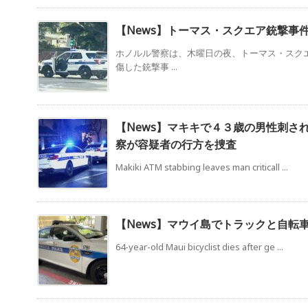
【News】トーマス・スクエア銃撃事
ホノルル警察は、木曜日の夜、トーマス・スク
傷した銃撃事 ...
【News】マキキで４３歳の男性刺さ
察が容疑者の行方を捜査
Makiki ATM stabbing leaves man criticall ...
【News】マウイ島でトラックと自転
64-year-old Maui bicyclist dies after ge ...