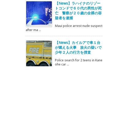
【News】ラハイナのリゾー
トコンドで６０代の男性が死
亡 警察が２０歳の全裸の容
疑者を逮捕
Maui police arrest nude suspect
after ma ...
【News】カイルアで車１台
が燃える火事 放火の疑いで
少年２人の行方を捜査
Police search for 2 teens in Kane
ohe car ...