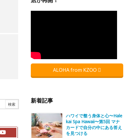
店が再開！
ALOHA from KZOO
新着記事
ハワイで整う身体と心〜Hale
kai Spa Hawaii〜第5回 マナ
カードで自分の中にある答え
を見つける