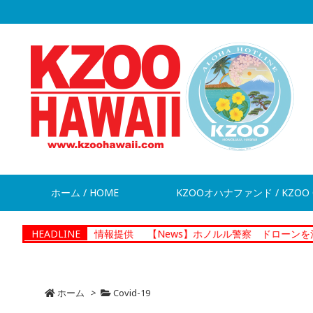
ホーム / HOME
KZOOオハナファンド / KZOO 
男が脱走 情報提供
HEADLINE
【News】ホノルル警察 ドローンを活用した捜
ホーム
>
Covid-19