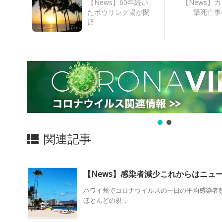
【News】60年続い
【News】
たボウリング場が閉
撃死亡事
店
関連記事
【News】感染者減少これからはニュ
ハワイ州でコロナウイルスの一日の平均感染者
ほとんどの規 ...