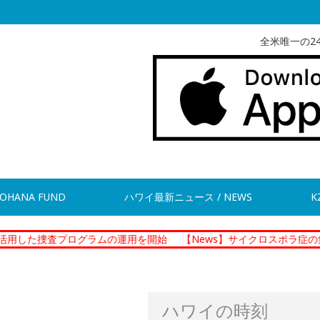
全米唯一の2
OHANA FUND
ハワイ最新ニュース / NEWS
K
査プログラムの運用を開始
【News】サイクロスポラ症の集団感染
ハワイの時刻