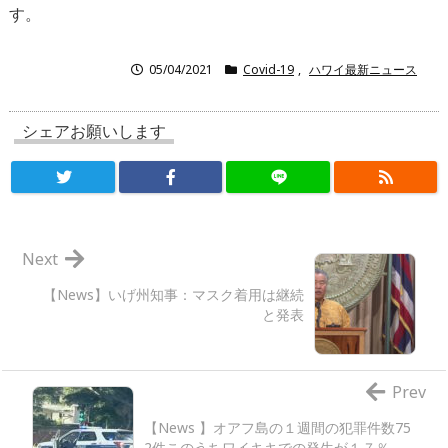
す。
05/04/2021
Covid-19
,
ハワイ最新ニュース
シェアお願いします
Next
【News】いげ州知事：マスク着用は継続
と発表
Prev
【News 】オアフ島の１週間の犯罪件数75
2件このうちワイキキでの発生が１７％