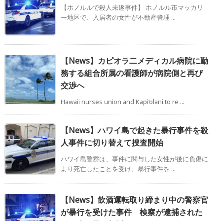
【ホノルルで殺人未遂事件】 ホノルル市マッカリ
ー地区で、入居者の女性が不動産管理 ...
【News】カピオラ二メディカル病院に勤
務する組合所属の看護師が病院側と再び
交渉へ
Hawaii nurses union and Kapi‘olani to re ...
【News】ハワイ島で起きた暴行事件を殺
人事件に切り替えて捜査開始
ハワイ島警察は、事件に関与した女性が後に負傷に
より死亡したことを受け、暴行事件を ...
【News】飲酒運転取り締まり中の警察官
が暴行を受けた事件 検察が逮捕された