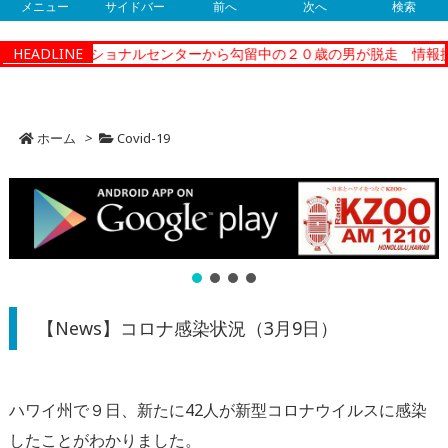
メニュー
サイドバー
前へ
次へ
検索
ティーコレクショナルセンターから勾留中の２０歳の男が脱走 情報提
HEADLINE
ホーム
>
Covid-19
【News】コロナ感染状況（3月9日）
ハワイ州で９日、新たに42人が新型コロナウイルスに感染
したことがわかりました。