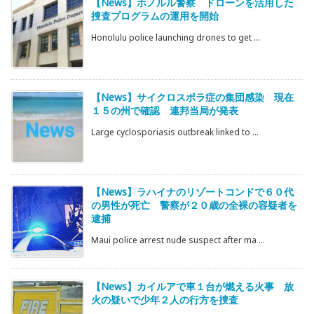
【News】ホノルル警察 ドローンを活用した
捜査プログラムの運用を開始
Honolulu police launching drones to get ...
【News】サイクロスポラ症の集団感染 現在
１５の州で確認 連邦当局が発表
Large cyclosporiasis outbreak linked to ...
【News】ラハイナのリゾートコンドで６０代
の男性が死亡 警察が２０歳の全裸の容疑者を
逮捕
Maui police arrest nude suspect after ma ...
【News】カイルアで車１台が燃える火事 放
火の疑いで少年２人の行方を捜査