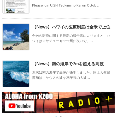
Please join UJSH Tsukimi no Kai on Octob ...
【News】ハワイの医療制度は全米で上位
全米の医療に関する最新の報告書によりますと、ハ
ワイはマサチューセッツ州に次いで、 ...
【News】南の海岸で7mを超える高波
週末は南の海岸で高波が発生しました。国土天然資
源局は、サウスの波を25年来の大波 ...