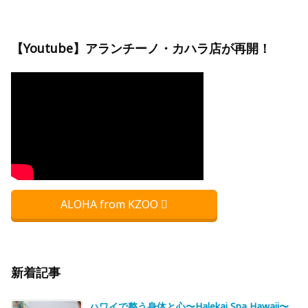
【Youtube】アランチーノ・カハラ店が再開！
ALOHA from KZOO
新着記事
ハワイで整う身体と心〜Halekai Spa Hawaii〜