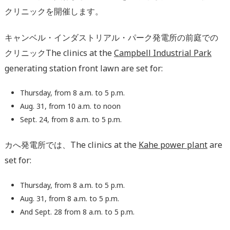
クリニックを開催します。
キャンベル・インダストリアル・パーク発電所の前庭での
クリニックThe clinics at the
Campbell Industrial Park
generating station front lawn are set for:
Thursday, from 8 a.m. to 5 p.m.
Aug. 31, from 10 a.m. to noon
Sept. 24, from 8 a.m. to 5 p.m.
カへ発電所では、The clinics at the
Kahe power plant
are
set for:
Thursday, from 8 a.m. to 5 p.m.
Aug. 31, from 8 a.m. to 5 p.m.
And Sept. 28 from 8 a.m. to 5 p.m.