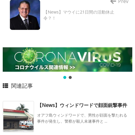
Prev
【News】マウイに21日間の活動休止
令？！
関連記事
【News】ウィンドワードで顔面銃撃事件
オアフ島ウィンドワードで、男性が顔面を撃たれる
事件が発生し、警察が殺人未遂事件と ...