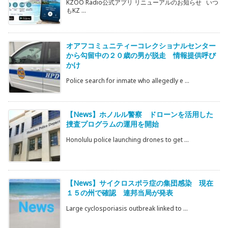
KZOO Radio公式アプリ リニューアルのお知らせ いつ
もKZ ...
オアフコミュニティーコレクショナルセンター
から勾留中の２０歳の男が脱走 情報提供呼び
かけ
Police search for inmate who allegedly e ...
【News】ホノルル警察 ドローンを活用した
捜査プログラムの運用を開始
Honolulu police launching drones to get ...
【News】サイクロスポラ症の集団感染 現在
１５の州で確認 連邦当局が発表
Large cyclosporiasis outbreak linked to ...