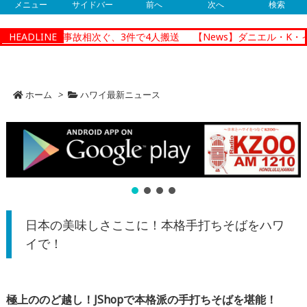
メニュー
サイドバー
前へ
次へ
検索
ルで朝の交通事故相次ぐ、3件で4人搬送
HEADLINE
【News】ダニエル・K・イノ
ホーム
>
ハワイ最新ニュース
日本の美味しさここに！本格手打ちそばをハワ
イで！
極上ののど越し！JShopで本格派の手打ちそばを堪能！