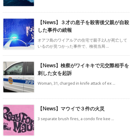
【News】３才の息子を殺害後父親が自殺
した事件の続報
オアフ島のワイアルアの住宅で親子2人が死亡して
いるのが見つかった事件で、検視当局 ...
【News】検察がワイキキで元交際相手を
刺した女を起訴
Woman, 31, charged in knife attack of ex ...
【News】マウイで３件の火災
3 separate brush fires, a condo fire kee ...