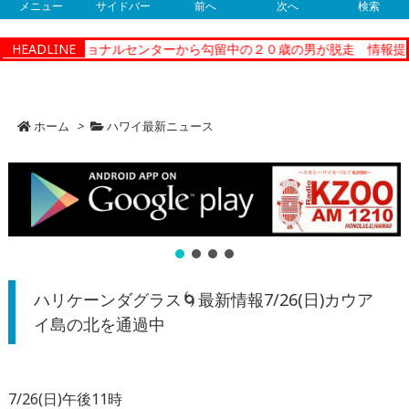
メニュー
サイドバー
前へ
次へ
検索
ィーコレクショナルセンターから勾留中の２０歳の男が脱走 情報提供
HEADLINE
ホーム
>
ハワイ最新ニュース
ハリケーンダグラス🌀最新情報7/26(日)カウア
イ島の北を通過中
7/26(日)午後11時