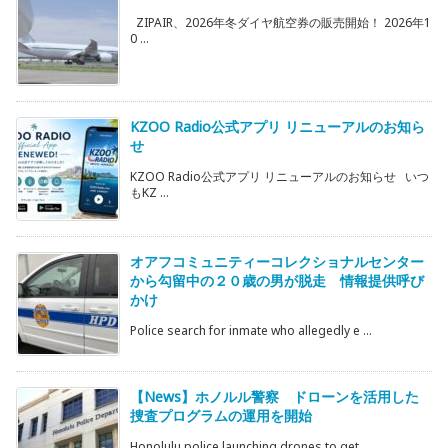
ZIPAIR、2026年冬ダイヤ航空券の販売開始！ 2026年1
0 ...
KZOO Radio公式アプリ リニューアルのお知ら
せ
KZOO Radio公式アプリ リニューアルのお知らせ いつ
もKZ ...
オアフコミュニティーコレクショナルセンター
から勾留中の２０歳の男が脱走 情報提供呼び
かけ
Police search for inmate who allegedly e ...
【News】ホノルル警察 ドローンを活用した
捜査プログラムの運用を開始
Honolulu police launching drones to get ...