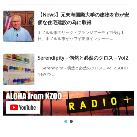
【News】元東海国際大学の建物を市が安
価な住宅建設の為に取得
ホノルル市のリック・ブランジアーディ市長は1
日、ホノルル市がハワイ東海インターナ ...
Serendipity－偶然と必然のクロス－Vol2
「Serendipity～偶然と必然のクロス」Vol 2 SOHO
New Yo ...