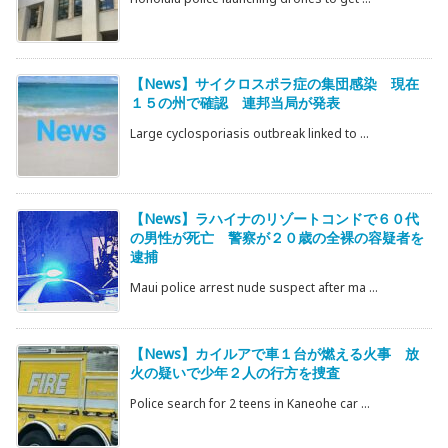
【News】サイクロスポラ症の集団感染 現在
１５の州で確認 連邦当局が発表
Large cyclosporiasis outbreak linked to ...
【News】ラハイナのリゾートコンドで６０代
の男性が死亡 警察が２０歳の全裸の容疑者を
逮捕
Maui police arrest nude suspect after ma ...
【News】カイルアで車１台が燃える火事 放
火の疑いで少年２人の行方を捜査
Police search for 2 teens in Kaneohe car ...