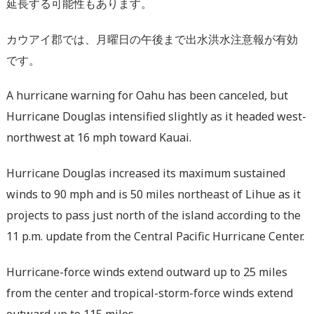
延長する可能性もあります。
カウアイ郡では、月曜日の午後まで出水洪水注意報が有効
です。
A hurricane warning for Oahu has been canceled, but
Hurricane Douglas intensified slightly as it headed west-
northwest at 16 mph toward Kauai.
Hurricane Douglas increased its maximum sustained
winds to 90 mph and is 50 miles northeast of Lihue as it
projects to pass just north of the island according to the
11 p.m. update from the Central Pacific Hurricane Center.
Hurricane-force winds extend outward up to 25 miles
from the center and tropical-storm-force winds extend