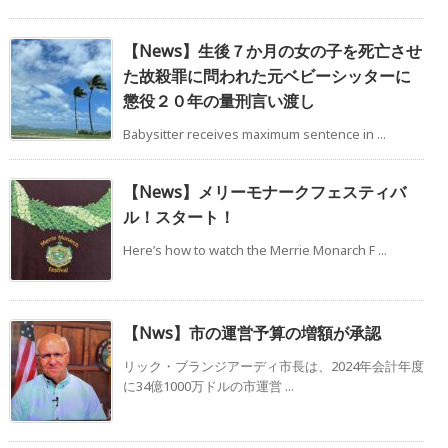
【News】生後７か月の女の子を死亡させ
た故殺罪に問われた元ベビーシッターに
懲役２０年の量刑言い渡し
Babysitter receives maximum sentence in ...
【News】メリーモナークフェスティバ
ル！スタート！
Here’s how to watch the Merrie Monarch F ...
【Nws】市の運営予算の増額が承認
リック・ブランジアーディ市長は、2024年会計年度
に34億1000万ドルの市運営 ...