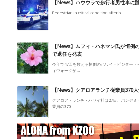
【News】ハウウラで歩行者男性車に
Pedestrian in critical condition after b ...
【News】ムフィ・ハネマン氏が恒例
で退任を発表
今年で47回を数える恒例のハワイ・ビジター・
ィウォークが ...
【News】クアロアランチ従業員370
クアロア・ランチ・ハワイ社は27日、パンデミ
業員の370 ...