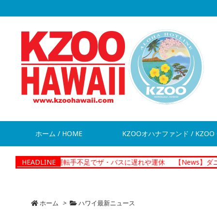
ホーム / HOME
KZOOオハナファンド / KZOO 
ews】運転手不足でザ・バスに遅れや運休
HEADLINE
【News】ダニエル・K
ホーム
>
ハワイ最新ニュース