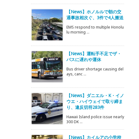
【News】ホノルルで朝の交
通事故相次ぐ、3件で4人搬送
EMS respond to multiple Honolu
lu morning ...
【News】運転手不足でザ・
バスに遅れや運休
Bus driver shortage causing del
ays, canc ...
【News】ダニエル・K・イノ
ウエ・ハイウェイで取り締ま
り、違反切符283件
Hawaii Island police issue nearly
300 DK ...
【News】カイルアの小学校