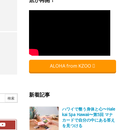
店が再開！
ALOHA from KZOO
新着記事
ハワイで整う身体と心〜Hale
kai Spa Hawaii〜第5回 マナ
カードで自分の中にある答え
を見つける