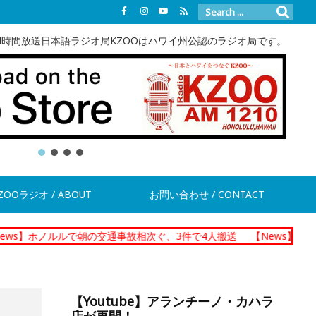
4時間放送日本語ラジオ局KZOOはハワイ州公認のラジオ局です。
ZOOラジオ / ABOUT
お問い合わせ / CONTACT
ルルで朝の交通事故相次ぐ、3件で4人搬送
【News】運転手不足でザ
【Youtube】アランチーノ・カハラ