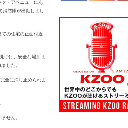
ック・アベニューにあ
けて消防隊が出動しまし
建ての住宅の正面付近
を見つけ、安全な場所ま
れました。
に完全に消し止められま
。
いません。