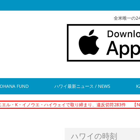
全米唯一の2
OHANA FUND
ハワイ最新ニュース / NEWS
K
・イノウエ・ハイウェイで取り締まり、違反切符283件
【News】ホノ
ハワイの時刻