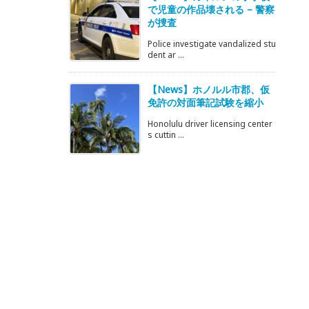
で児童の作品壊される – 警察
が捜査
Police investigate vandalized stu
dent ar ...
【News】ホノルル市郡、仮
免許の対面筆記試験を縮小
Honolulu driver licensing center
s cuttin ...