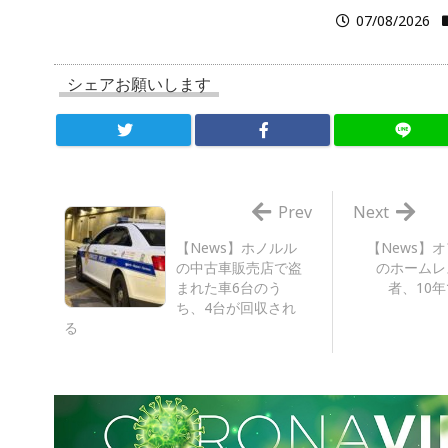
07/08/2026
シェアお願いします
Prev
Next
【News】ホノルル
【News】
の中古車販売店で盗
のホームレ
まれた車6台のう
者、10
ち、4台が回収され
る