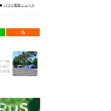
ハワイ最新ニュース
オアフ島
ス死亡
年で倍増