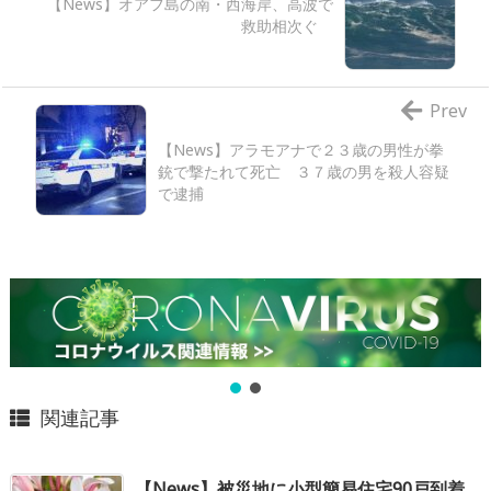
【News】オアフ島の南・西海岸、高波で
救助相次ぐ
Prev
【News】アラモアナで２３歳の男性が拳
銃で撃たれて死亡 ３７歳の男を殺人容疑
で逮捕
関連記事
【News】被災地に小型簡易住宅90戸到着