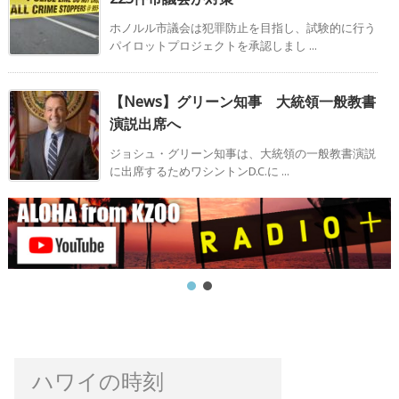
ホノルル市議会は犯罪防止を目指し、試験的に行う
パイロットプロジェクトを承認しまし ...
【News】グリーン知事 大統領一般教書
演説出席へ
ジョシュ・グリーン知事は、大統領の一般教書演説
に出席するためワシントンD.C.に ...
ハワイの時刻