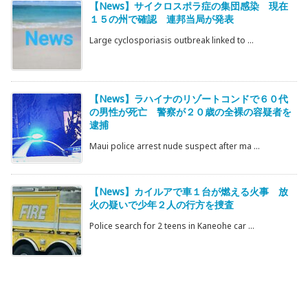
【News】サイクロスポラ症の集団感染 現在
１５の州で確認 連邦当局が発表
Large cyclosporiasis outbreak linked to ...
【News】ラハイナのリゾートコンドで６０代
の男性が死亡 警察が２０歳の全裸の容疑者を
逮捕
Maui police arrest nude suspect after ma ...
【News】カイルアで車１台が燃える火事 放
火の疑いで少年２人の行方を捜査
Police search for 2 teens in Kaneohe car ...