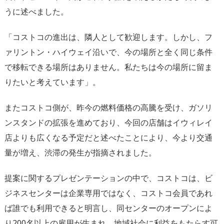
うに述べました。
「コストコの進出は、隣人として歓迎します。しかし、
フ
ァリントン・ハイウェイ沿いで、
今の場所と全く同じ条件
で移転できる場所はありません。
私たちは今の場所に留ま
りたいと考えています」。
またコストコ側が、昨今の燃料価格の高騰を受け、
ガソリ
ンスタンドの拡張を進めており、
今回の店舗はイウィレイ
店よりも広くなる予定だと述べたことによ
り、今より交通
量が増え、渋滞の発生が指摘されました。
提案に関するプレゼンテーションの中で、コストコは、
ビ
ジネスセンターは企業専用ではなく、
コストコ会員であれ
ば誰でも利用できると明言し、
同センターのオープンによ
り200名以上の雇用が生まれ、
地域社会に利益をもたらす可