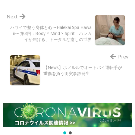
Next
ハワイで整う身体と心〜Halekai Spa Hawa
ii〜 第3回：Body × Mind × Spirit―ハレカ
イが届ける、トータルな癒しの世界
Prev
【News】ホノルルでオートバイ運転手が
重傷を負う衝突事故発生