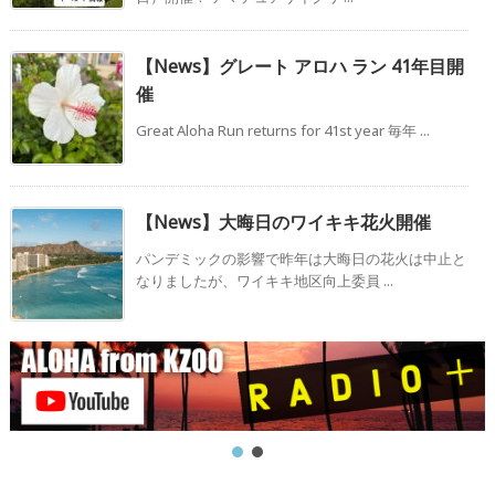
【News】グレート アロハ ラン 41年目開
催
Great Aloha Run returns for 41st year 毎年 ...
【News】大晦日のワイキキ花火開催
パンデミックの影響で昨年は大晦日の花火は中止と
なりましたが、ワイキキ地区向上委員 ...