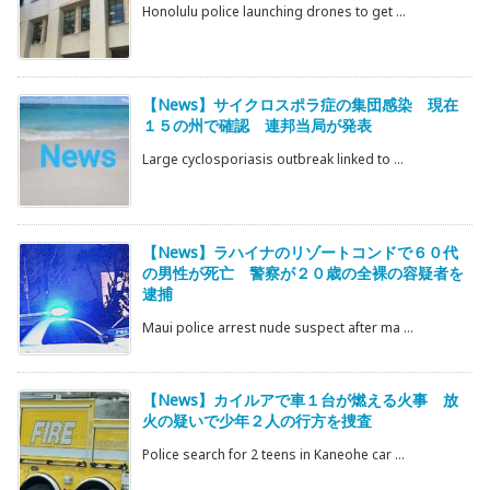
Honolulu police launching drones to get ...
【News】サイクロスポラ症の集団感染 現在
１５の州で確認 連邦当局が発表
Large cyclosporiasis outbreak linked to ...
【News】ラハイナのリゾートコンドで６０代
の男性が死亡 警察が２０歳の全裸の容疑者を
逮捕
Maui police arrest nude suspect after ma ...
【News】カイルアで車１台が燃える火事 放
火の疑いで少年２人の行方を捜査
Police search for 2 teens in Kaneohe car ...