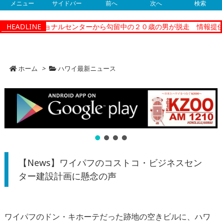
メニュー
サイドバー
前へ
次へ
検索
ーコレクショナルセンターから勾留中の２０歳の男が脱走 情報提供
HEADLINE
ホーム
>
ハワイ最新ニュース
【News】ワイパフのコストコ・ビジネスセン
ター建設計画に懸念の声
ワイパフのドン・キホーテだった跡地の空きビルに、
ハワ