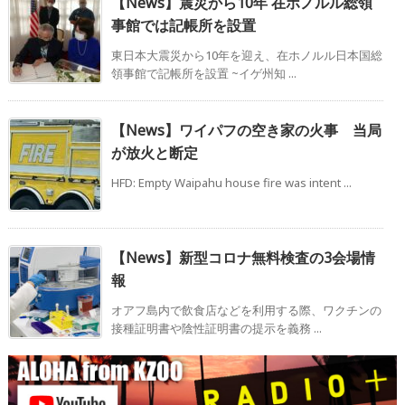
【News】震災から10年 在ホノルル総領
事館では記帳所を設置
東日本大震災から10年を迎え、在ホノルル日本国総
領事館で記帳所を設置 ~イゲ州知 ...
【News】ワイパフの空き家の火事 当局
が放火と断定
HFD: Empty Waipahu house fire was intent ...
【News】新型コロナ無料検査の3会場情
報
オアフ島内で飲食店などを利用する際、ワクチンの
接種証明書や陰性証明書の提示を義務 ...