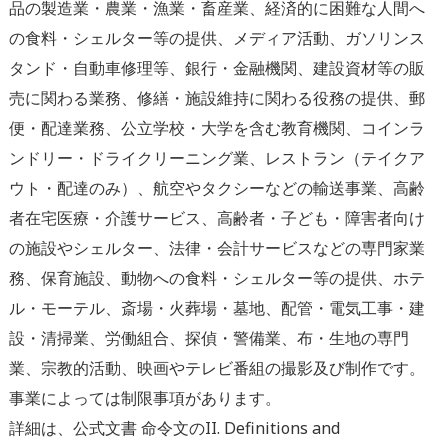
品の製造業・農業・漁業・畜産業、経済的に困難な人間へ
の食料・シェルター等の提供、メディア活動、ガソリンス
タンド・自動車修理等、銀行・金融機関、建設資材等の販
売に関わる業務、修繕・施設維持に関わる役務の提供、郵
便・配達業務、公立学校・大学を含む教育機関、コインラ
ンドリー・ドライクリーニング業、レストラン（テイクア
ウト・配達のみ）、航空やタクシーなどの輸送事業、高齢
者在宅医療・介護サービス、高齢者・子ども・障害者向け
の施設やシェルター、法律・会計サービスなどの専門家業
務、保育施設、動物への食料・シェルター等の提供、ホテ
ル・モーテル、斎場・火葬場・墓地、配管・電気工事・建
設・清掃業、労働組合、探偵・警備業、布・生地の専門
業、宗教的活動、映画やテレビ番組の撮影及び制作です。
事業によっては制限事項があります。
詳細は、公式文書 命令文のII. Definitions and