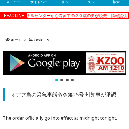
メニュー
サイドバー
前へ
次へ
検索
コレクショナルセンターから勾留中の２０歳の男が脱走 情報提供
HEADLINE
【
ホーム
>
Covid-19
オアフ島の緊急事態命令第25号 州知事が承認
The order officially go into effect at midnight tonight.