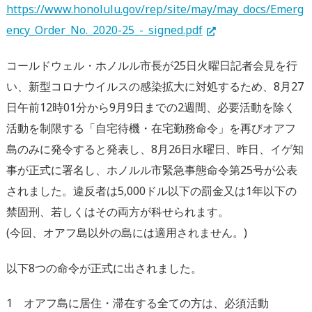
https://www.honolulu.gov/rep/site/may/may_docs/Emerg
ency_Order_No._2020-25_-_signed.pdf
コールドウェル・ホノルル市長が25日火曜日記者会見を行
い、新型コロナウイルスの感染拡大に対処するため、8月27
日午前12時01分から9月9日までの2週間、必要活動を除く
活動を制限する「自宅待機・在宅勤務命令」を再びオアフ
島のみに発令すると発表し、8月26日水曜日、昨日、イゲ知
事が正式に署名し、ホノルル市緊急事態命令第25号が公表
されました。違反者は5,000ドル以下の罰金又は1年以下の
禁固刑、若しくはその両方が科せられます。
(今回、オアフ島以外の島には適用されません。)
以下8つの命令が正式に出されました。
1 オアフ島に居住・滞在する全ての方は、必須活動