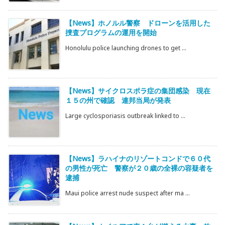
【News】ホノルル警察 ドローンを活用した
捜査プログラムの運用を開始
Honolulu police launching drones to get ...
【News】サイクロスポラ症の集団感染 現在
１５の州で確認 連邦当局が発表
Large cyclosporiasis outbreak linked to ...
【News】ラハイナのリゾートコンドで６０代
の男性が死亡 警察が２０歳の全裸の容疑者を
逮捕
Maui police arrest nude suspect after ma ...