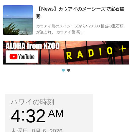
【News】カウアイのメーシーズで宝石盗
難
カウアイ島のメイシーズから$20,000 相当の宝石類
が盗まれ、 カウアイ警 察 ...
ハワイの時刻
4
32
AM
木曜日, 8月 6, 2026