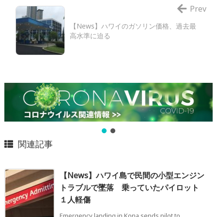
Prev
【News】ハワイのガソリン価格、過去最
高水準に迫る
関連記事
【News】ハワイ島で民間の小型エンジン
トラブルで墜落 乗っていたパイロット
１人軽傷
Emergency landing in Kona sends pilot to ...