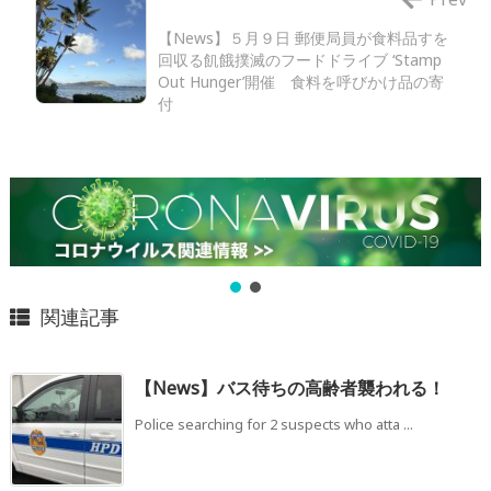
【News】５月９日 郵便局員が食料品すを
回収る飢餓撲滅のフードドライブ ‘Stamp
Out Hunger’開催 食料を呼びかけ品の寄
付
関連記事
【News】バス待ちの高齢者襲われる！
Police searching for 2 suspects who atta ...