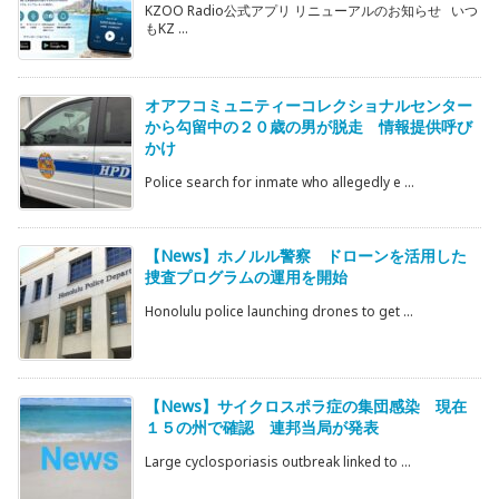
KZOO Radio公式アプリ リニューアルのお知らせ いつ
もKZ ...
オアフコミュニティーコレクショナルセンター
から勾留中の２０歳の男が脱走 情報提供呼び
かけ
Police search for inmate who allegedly e ...
【News】ホノルル警察 ドローンを活用した
捜査プログラムの運用を開始
Honolulu police launching drones to get ...
【News】サイクロスポラ症の集団感染 現在
１５の州で確認 連邦当局が発表
Large cyclosporiasis outbreak linked to ...