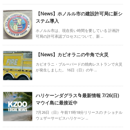
【News】ホノルル市の建設許可局に新シ
ステム導入
ホノルル市は、現在長い時間を要している 計画許
可局の許可承認プロセスについて、新 ...
【News】カピオラニの牛角で火災
カピオラニ・ブルーバードの焼肉レストランで火災
が発生しました。 16日（日）の午 ...
ハリケーンダグラス🌀最新情報 7/26(日)
マウイ島に最接近中
7月26日（日）午前11時18分リリースの ナショナル
ウェザーサービスハリケーン ...