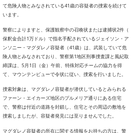
て危険人物とみなされている41歳の容疑者の捜索を続
けて
います。
警察によりますと、保護観察中の召喚状または逮捕状2件（
保釈金合計1万ドル）で指名手配されているジェイソン・
ア
ンソニー・マグダレノ容疑者（41歳）は、
武装していて危
険人物とみなされており、
警察第1地区刑事捜査課と風紀取
締課は、5月1日（金）午前、
特殊対応チームの協力を得
て、マウンテンビューで令状に従い、
捜索を行いました。
捜索対象は、
マグダレノ容疑者が潜伏しているとみられる
ファーン・
エイカーズ地区のプルメリア通りにある住宅
で、
警察は付近の道路を封鎖し、
住宅とその周辺の敷地を
捜索しましたが、
容疑者発見には至りませんでした。
マグダレノ容疑者の所在に関する情報をお持ちの方は、
警