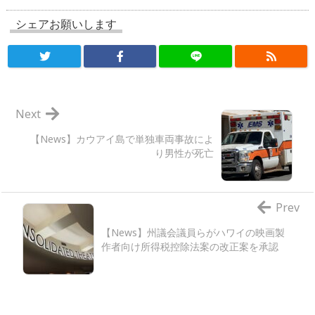
シェアお願いします
Next
【News】カウアイ島で単独車両事故によ
り男性が死亡
Prev
【News】州議会議員らがハワイの映画製
作者向け所得税控除法案の改正案を承認