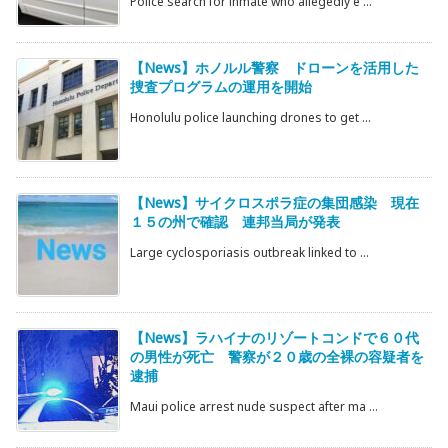
Police search for inmate who allegedly e ...
【News】ホノルル警察 ドローンを活用した
捜査プログラムの運用を開始
Honolulu police launching drones to get ...
【News】サイクロスポラ症の集団感染 現在
１５の州で確認 連邦当局が発表
Large cyclosporiasis outbreak linked to ...
【News】ラハイナのリゾートコンドで６０代
の男性が死亡 警察が２０歳の全裸の容疑者を
逮捕
Maui police arrest nude suspect after ma ...