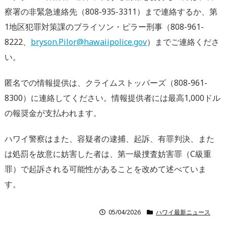
察署の非緊急連絡先（808-935-3311）
まで連絡するか、第
1地区犯罪対策課のブライソン・ピラー刑事（
808-961-
8222、
bryson.Pilor@
hawaiipolice.gov
）までご連絡くださ
い。
匿名での情報提供は、クライムストッパーズ（808-961-
8300）に連絡してください。情報提供者には最高1,
000ドル
の報奨金が支払われます。
ハワイ警察はまた、容疑者の逮捕、起訴、有罪判決、
また
は処罰を故意に妨害した者は、第一級捜査妨害罪（C級重
罪）
で起訴される可能性があることを改めて述べていま
す。
05/04/2026
ハワイ最新ニュース