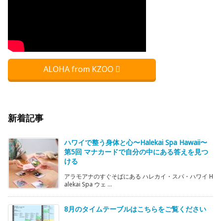
ALOHA from KZOO
新着記事
ハワイで整う身体と心〜Halekai Spa Hawaii〜
第5回 マナカードで自分の中にある答えを見つ
ける
アラモアナのすぐそばにある ハレカイ・スパ・ハワイ H
alekai Spa ウェ ...
8月のタイムテーブルはこちらをご覧ください