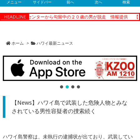
メニュー
サイドバー
前へ
次へ
検索
クショナルセンターから勾留中の２０歳の男が脱走 情報提供
HEADLINE
【N
ホーム
>
ハワイ最新ニュース
【News】ハワイ島で武装した危険人物とみな
されている男性容疑者の捜索続く
ハワイ島警察は、未執行の逮捕状が出ており、
武装してい