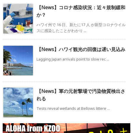
【News】コロナ感染状況：近々規制緩和
か？
ハワイ州で 16 日、新たに17 人 が新型コロナウイル
スに感染したことがわかり ...
【News】ハワイ観光の回復は遅い見込み
Lagging Japan arrivals point to slow rec ...
【News】軍の元射撃場で汚染物質検出さ
れる
Tests reveal wetlands at Bellows littere ...