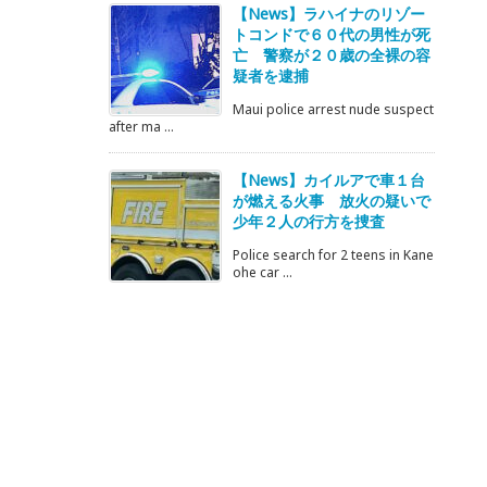
【News】ラハイナのリゾー
トコンドで６０代の男性が死
亡 警察が２０歳の全裸の容
疑者を逮捕
Maui police arrest nude suspect
after ma ...
【News】カイルアで車１台
が燃える火事 放火の疑いで
少年２人の行方を捜査
Police search for 2 teens in Kane
ohe car ...