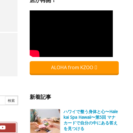
店が再開！
ALOHA from KZOO
新着記事
ハワイで整う身体と心〜Hale
kai Spa Hawaii〜第5回 マナ
カードで自分の中にある答え
を見つける