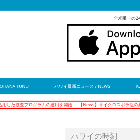
全米唯一の2
OHANA FUND
ハワイ最新ニュース / NEWS
K
ログラムの運用を開始
【News】サイクロスポラ症の集団感染 現在
ハワイの時刻