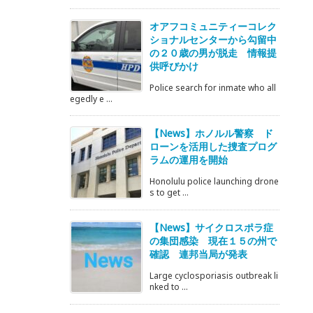
オアフコミュニティーコレク
ショナルセンターから勾留中
の２０歳の男が脱走 情報提
供呼びかけ
Police search for inmate who all
egedly e ...
【News】ホノルル警察 ド
ローンを活用した捜査プログ
ラムの運用を開始
Honolulu police launching drone
s to get ...
【News】サイクロスポラ症
の集団感染 現在１５の州で
確認 連邦当局が発表
Large cyclosporiasis outbreak li
nked to ...