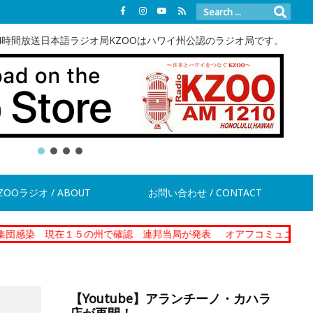
4時間放送日本語ラジオ局KZOOはハワイ州公認のラジオ局です。
ZOOラジオ / ABOUT
お問い合わせ / CONTACT
１５の州で確認 連邦当局が発表
オアフコミュニティーコレクショナ
【Youtube】アランチーノ・カハラ