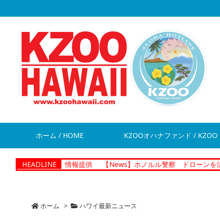
ホーム / HOME
KZOOオハナファンド / KZOO 
脱走 情報提供
HEADLINE
【News】ホノルル警察 ドローンを活用した捜査プ
ホーム
>
ハワイ最新ニュース