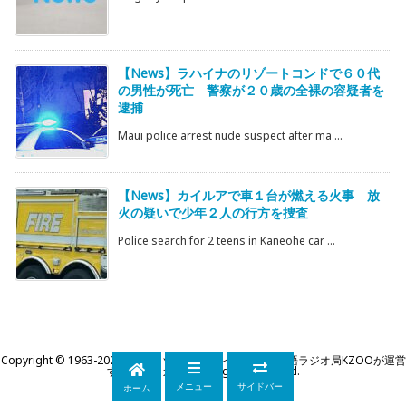
【News】ラハイナのリゾートコンドで６０代
の男性が死亡 警察が２０歳の全裸の容疑者を
逮捕
Maui police arrest nude suspect after ma ...
【News】カイルアで車１台が燃える火事 放
火の疑いで少年２人の行方を捜査
Police search for 2 teens in Kaneohe car ...
Copyright ©
1963
-2026
KZOOハワイ｜ハワイ州公認日本語ラジオ局KZOOが運営
するWEBマガジン
All Rights Reserved.
メニュー
サイドバー
ホーム