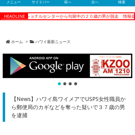
メニュー
サイドバー
前へ
次へ
検索
ィーコレクショナルセンターから勾留中の２０歳の男が脱走 情報提供
HEADLINE
ホーム
>
ハワイ最新ニュース
【News】ハワイ島ワイメアでUSPS女性職員か
ら郵便局のカギなどを奪った疑いで３７歳の男
を逮捕