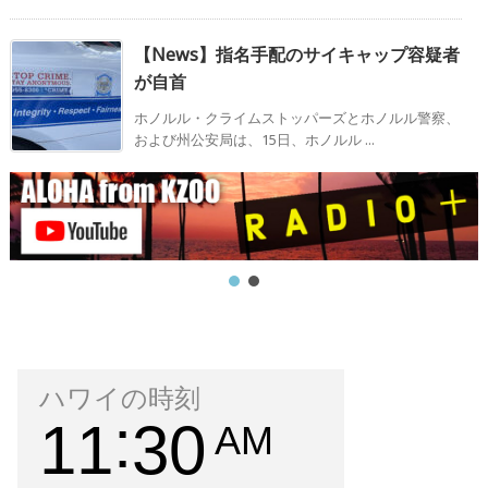
【News】指名手配のサイキャップ容疑者
が自首
ホノルル・クライムストッパーズとホノルル警察、
および州公安局は、15日、ホノルル ...
ハワイの時刻
11
30
AM