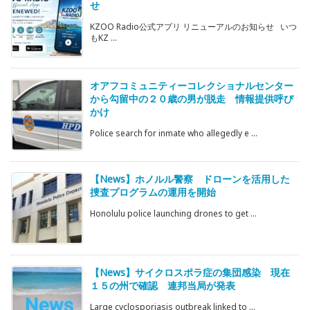
せ
KZOO Radio公式アプリ リニューアルのお知らせ いつ
もKZ ...
オアフコミュニティーコレクショナルセンター
から勾留中の２０歳の男が脱走 情報提供呼び
かけ
Police search for inmate who allegedly e ...
【News】ホノルル警察 ドローンを活用した
捜査プログラムの運用を開始
Honolulu police launching drones to get ...
【News】サイクロスポラ症の集団感染 現在
１５の州で確認 連邦当局が発表
Large cyclosporiasis outbreak linked to ...