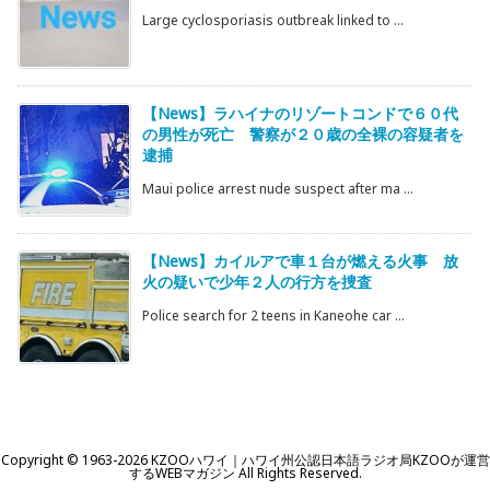
Large cyclosporiasis outbreak linked to ...
【News】ラハイナのリゾートコンドで６０代
の男性が死亡 警察が２０歳の全裸の容疑者を
逮捕
Maui police arrest nude suspect after ma ...
【News】カイルアで車１台が燃える火事 放
火の疑いで少年２人の行方を捜査
Police search for 2 teens in Kaneohe car ...
Copyright ©
1963
-2026
KZOOハワイ｜ハワイ州公認日本語ラジオ局KZOOが運営
するWEBマガジン
All Rights Reserved.