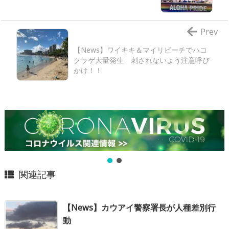
Prev
【News】ワイキキ＆マイリビーチでハコ
クラゲ大量発生 刺されないよう注意呼び
かけ！！
関連記事
【News】カウアイ警察署長が人種差別行
動