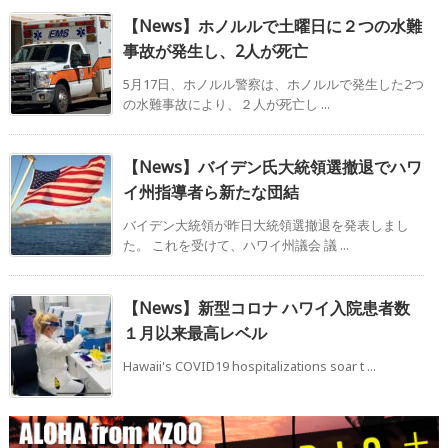
【News】ホノルルで土曜日に２つの水難
事故が発生し、2人が死亡
5月17日、ホノルル警察は、ホノルルで発生した2つ
の水難事故により、２人が死亡し ...
【News】バイデン氏大統領選撤退でハワ
イ州指導者ら新たな団結
バイデン大統領が昨日大統領選撤退を発表しまし
た。 これを受けて、ハワイ州議会 議 ...
【News】新型コロナ ハワイ入院患者数
１月以来最高レベル
Hawaii's COVID19 hospitalizations soar t ...