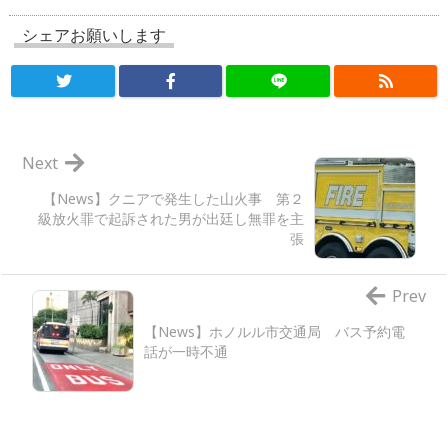
シェアお願いします
Next
【News】クニアで発生した山火事 第２
級放火罪で起訴された男が出廷し無罪を主
張
Prev
【News】ホノルル市交通局 バス予約電
話が一時不通