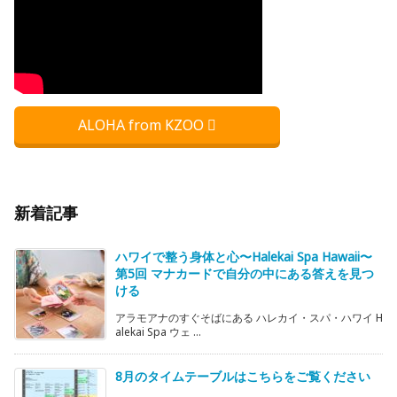
ALOHA from KZOO
新着記事
ハワイで整う身体と心〜Halekai Spa Hawaii〜
第5回 マナカードで自分の中にある答えを見つ
ける
アラモアナのすぐそばにある ハレカイ・スパ・ハワイ H
alekai Spa ウェ ...
8月のタイムテーブルはこちらをご覧ください