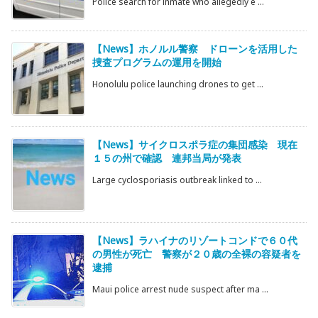
Police search for inmate who allegedly e ...
【News】ホノルル警察 ドローンを活用した
捜査プログラムの運用を開始
Honolulu police launching drones to get ...
【News】サイクロスポラ症の集団感染 現在
１５の州で確認 連邦当局が発表
Large cyclosporiasis outbreak linked to ...
【News】ラハイナのリゾートコンドで６０代
の男性が死亡 警察が２０歳の全裸の容疑者を
逮捕
Maui police arrest nude suspect after ma ...