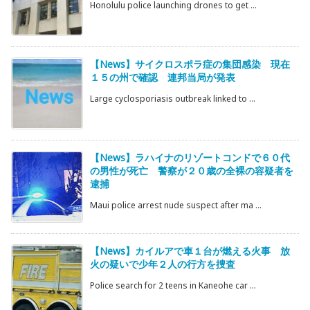
Honolulu police launching drones to get ...
【News】サイクロスポラ症の集団感染 現在
１５の州で確認 連邦当局が発表
Large cyclosporiasis outbreak linked to ...
【News】ラハイナのリゾートコンドで６０代
の男性が死亡 警察が２０歳の全裸の容疑者を
逮捕
Maui police arrest nude suspect after ma ...
【News】カイルアで車１台が燃える火事 放
火の疑いで少年２人の行方を捜査
Police search for 2 teens in Kaneohe car ...