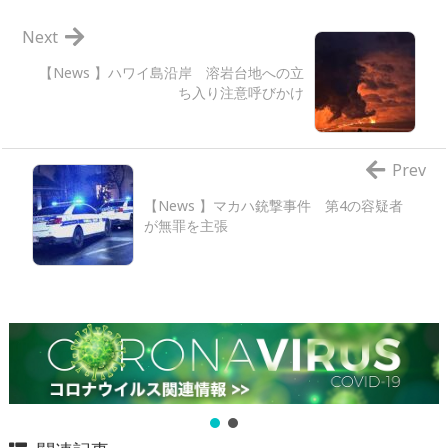
Next
【News 】ハワイ島沿岸 溶岩台地への立
ち入り注意呼びかけ
Prev
【News 】マカハ銃撃事件 第4の容疑者
が無罪を主張