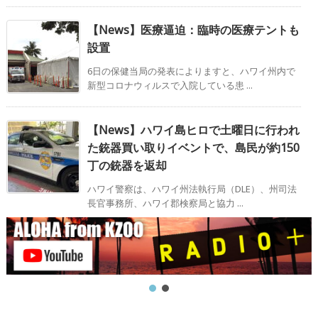
【News】医療逼迫：臨時の医療テントも
設置
6日の保健当局の発表によりますと、ハワイ州内で
新型コロナウィルスで入院している患 ...
【News】ハワイ島ヒロで土曜日に行われ
た銃器買い取りイベントで、島民が約150
丁の銃器を返却
ハワイ警察は、ハワイ州法執行局（DLE）、州司法
長官事務所、ハワイ郡検察局と協力 ...