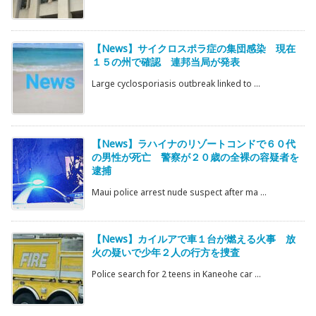
【News】サイクロスポラ症の集団感染 現在
１５の州で確認 連邦当局が発表
Large cyclosporiasis outbreak linked to ...
【News】ラハイナのリゾートコンドで６０代
の男性が死亡 警察が２０歳の全裸の容疑者を
逮捕
Maui police arrest nude suspect after ma ...
【News】カイルアで車１台が燃える火事 放
火の疑いで少年２人の行方を捜査
Police search for 2 teens in Kaneohe car ...