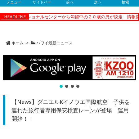
メニュー
サイドバー
前へ
次へ
検索
ィーコレクショナルセンターから勾留中の２０歳の男が脱走 情報提供
HEADLINE
ホーム
>
ハワイ最新ニュース
【News】ダニエルKイノウエ国際航空 子供を
連れた旅行者専用保安検査レーンが登場 運用
開始！！