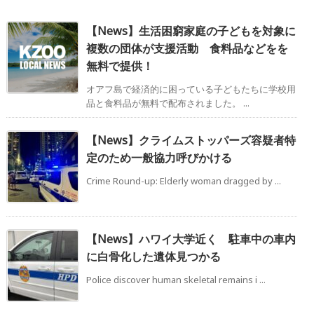
【News】生活困窮家庭の子どもを対象に
複数の団体が支援活動 食料品などをを
無料で提供！
オアフ島で経済的に困っている子どもたちに学校用
品と食料品が無料で配布されました。 ...
【News】クライムストッパーズ容疑者特
定のため一般協力呼びかける
Crime Round-up: Elderly woman dragged by ...
【News】ハワイ大学近く 駐車中の車内
に白骨化した遺体見つかる
Police discover human skeletal remains i ...