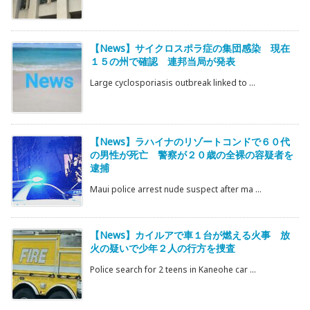
【News】サイクロスポラ症の集団感染 現在
１５の州で確認 連邦当局が発表
Large cyclosporiasis outbreak linked to ...
【News】ラハイナのリゾートコンドで６０代
の男性が死亡 警察が２０歳の全裸の容疑者を
逮捕
Maui police arrest nude suspect after ma ...
【News】カイルアで車１台が燃える火事 放
火の疑いで少年２人の行方を捜査
Police search for 2 teens in Kaneohe car ...