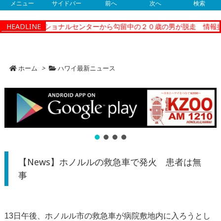
メニュー
サイドバー
前へ
次へ
検索
ティーコレクショナルセンターから勾留中の２０歳の男が脱走 情報提
HEADLINE
ホーム
>
ハワイ最新ニュース
【News】ホノルルの救急車で発火 患者は無
事
13日午後、ホノルル市の救急車が病院敷地内に入ろうとし