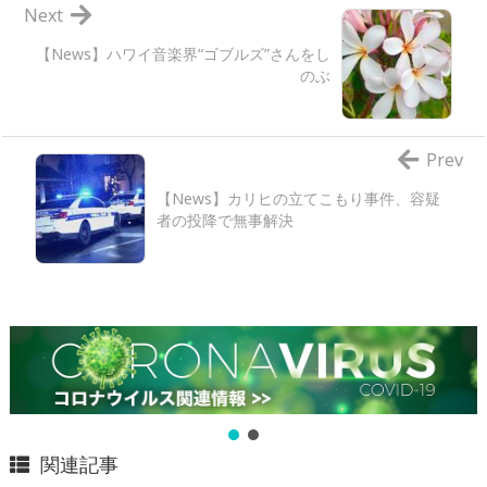
Next
【News】ハワイ音楽界“ゴブルズ”さんをし
のぶ
Prev
【News】カリヒの立てこもり事件、容疑
者の投降で無事解決
関連記事