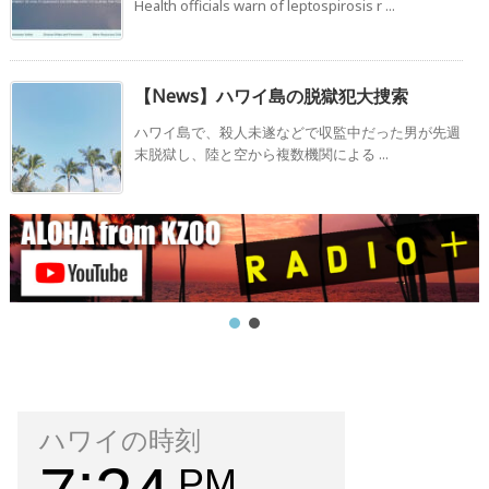
Health officials warn of leptospirosis r ...
【News】ハワイ島の脱獄犯大捜索
ハワイ島で、殺人未遂などで収監中だった男が先週
末脱獄し、陸と空から複数機関による ...
ハワイの時刻
PM