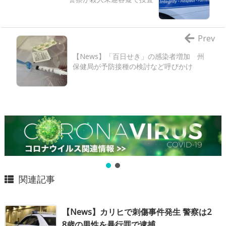
Prev
【News】「百日せき」の感染者増加 州
保健局が予防接種の検討など呼びかけ
関連記事
【News】カリヒで刺傷事件発生 警察は2
8歳の男性を暴行罪で逮捕