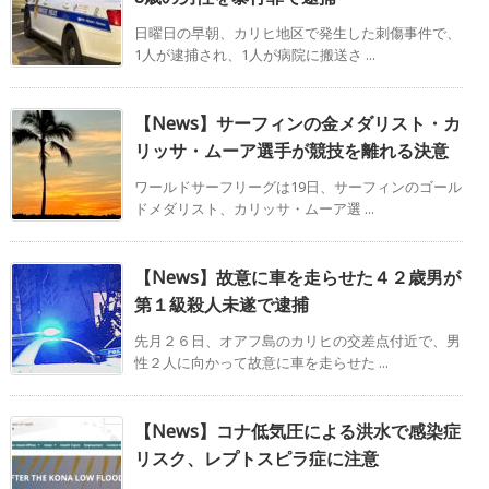
日曜日の早朝、カリヒ地区で発生した刺傷事件で、
1人が逮捕され、1人が病院に搬送さ ...
【News】サーフィンの金メダリスト・カ
リッサ・ムーア選手が競技を離れる決意
ワールドサーフリーグは19日、サーフィンのゴール
ドメダリスト、カリッサ・ムーア選 ...
【News】故意に車を走らせた４２歳男が
第１級殺人未遂で逮捕
先月２６日、オアフ島のカリヒの交差点付近で、男
性２人に向かって故意に車を走らせた ...
【News】コナ低気圧による洪水で感染症
リスク、レプトスピラ症に注意