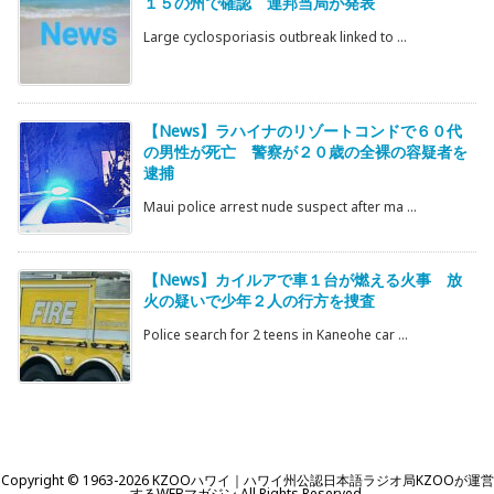
１５の州で確認 連邦当局が発表
Large cyclosporiasis outbreak linked to ...
【News】ラハイナのリゾートコンドで６０代
の男性が死亡 警察が２０歳の全裸の容疑者を
逮捕
Maui police arrest nude suspect after ma ...
【News】カイルアで車１台が燃える火事 放
火の疑いで少年２人の行方を捜査
Police search for 2 teens in Kaneohe car ...
Copyright ©
1963
-2026
KZOOハワイ｜ハワイ州公認日本語ラジオ局KZOOが運営
するWEBマガジン
All Rights Reserved.