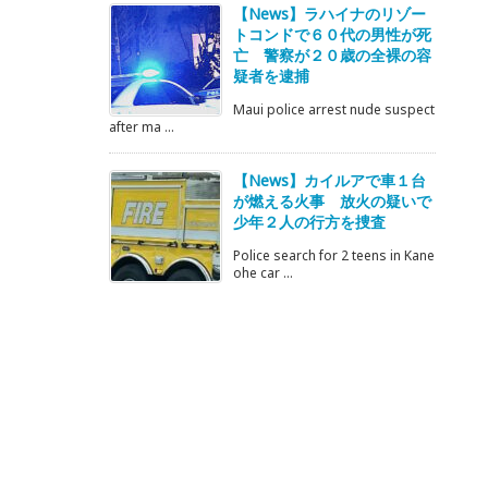
【News】ラハイナのリゾー
トコンドで６０代の男性が死
亡 警察が２０歳の全裸の容
疑者を逮捕
Maui police arrest nude suspect
after ma ...
【News】カイルアで車１台
が燃える火事 放火の疑いで
少年２人の行方を捜査
Police search for 2 teens in Kane
ohe car ...