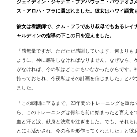
ジェイディン・ジャナエ・プアハウラニ・パヴァオさ
ス・アロハ・フラに選ばれました。
彼女はハワイ語賞
彼女は看護師で、クム・フラであり叔母でもあるレイ
ャルディンの指導の下この日を迎えました。
「感無量ですが、ただただ感謝しています。何よりも
ように、神に感謝しなければなりません。
なぜなら、
がなければ、
今の私はどこにもいなかったからです。
持っておられ、
今夜私はその計画を信じました」
とパ
ました。
「この瞬間に至るまで、23年間のトレーニングを重ね
ら、
このトレーニングは何年も前に始まったと言える
血と汗と涙、献身と決意を注ぎました。でも、
それら
とにも活かされ、
今の私を形作ってくれました」と彼