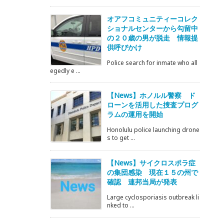
オアフコミュニティーコレク
ショナルセンターから勾留中
の２０歳の男が脱走 情報提
供呼びかけ
Police search for inmate who all
egedly e ...
【News】ホノルル警察 ド
ローンを活用した捜査プログ
ラムの運用を開始
Honolulu police launching drone
s to get ...
【News】サイクロスポラ症
の集団感染 現在１５の州で
確認 連邦当局が発表
Large cyclosporiasis outbreak li
nked to ...