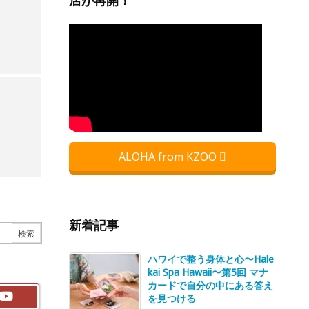
店が再開！
ALOHA from KZOO
新着記事
ハワイで整う身体と心〜Hale
kai Spa Hawaii〜第5回 マナ
カードで自分の中にある答え
を見つける