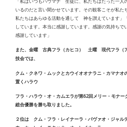
「私はいつもハウマナ 生徒に、
私たちはたった一人
いるのだと言い聞かせて
います。その観客こそが私た
私たちはあらゆる活動を通して 神を讃えています」
しています。
本当に感謝しています。感謝の気持ちで
感謝しています」
また、金曜 古典フラ（カヒコ） 土曜 現代フラ（
技会では、
クム・クネワ・ムックとカウイオオナラニ・カマナ
置くハラウ
フラ・ハラウ・オ・カムエラが第
62
回メリー・モナー
総合優勝を勝ち取りました。
２位は クム・フラ・レイナーラ・パヴァオ・
ジャル