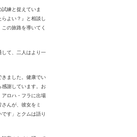
の試練と捉えていま
たらよい？』と相談し
、
この旅路を導いてく
通して、
二人はより一
できました。
健康でい
ら感謝しています。お
・アロハ・
フラに出場
皆さんが、彼女をミ
いです」
とクムは語り