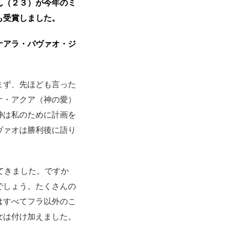
ん（２３）
が今年のミ
も受賞しました。
ナアラ・
パヴァオ・ジ
まず、
先ほども言った
ケ・アクア（神の愛）
神は私のために計画を
ヴァオは勝利後に語り
てきました
。ですか
でしょう。
たくさんの
はすべてフラ以外のこ
女は付け加えました。