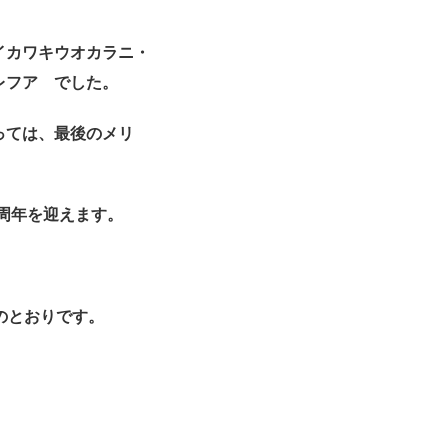
イカワキウオカラニ・
レフア でした。
っては、
最後のメリ
周年を迎えます。
のと
おりです。