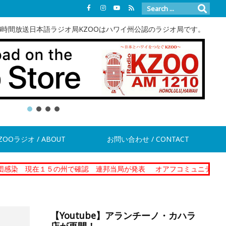
4時間放送日本語ラジオ局KZOOはハワイ州公認のラジオ局です。
ZOOラジオ / ABOUT
お問い合わせ / CONTACT
現在１５の州で確認 連邦当局が発表
オアフコミュニティーコレクショ
【Youtube】アランチーノ・カハラ