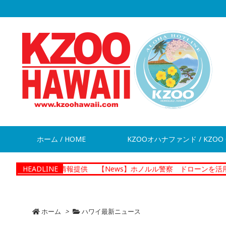
ホーム / HOME
KZOOオハナファンド / KZOO 
が脱走 情報提供
HEADLINE
【News】ホノルル警察 ドローンを活用した捜査
ホーム
>
ハワイ最新ニュース