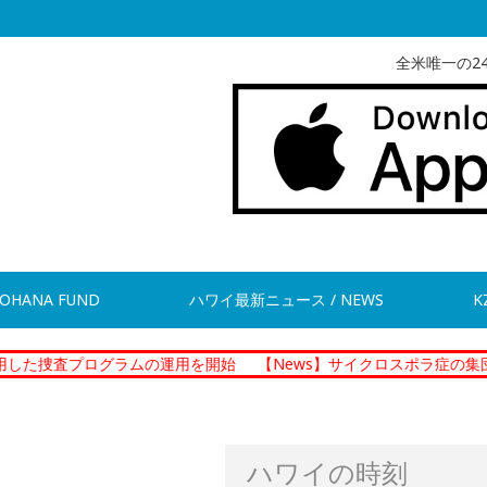
全米唯一の2
OHANA FUND
ハワイ最新ニュース / NEWS
K
プログラムの運用を開始
【News】サイクロスポラ症の集団感染 
ハワイの時刻