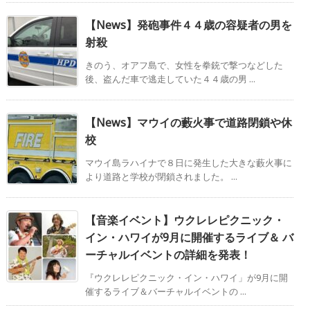
【News】発砲事件４４歳の容疑者の男を
射殺
きのう、オアフ島で、女性を拳銃で撃つなどした
後、盗んだ車で逃走していた４４歳の男 ...
【News】マウイの藪火事で道路閉鎖や休
校
マウイ島ラハイナで８日に発生した大きな藪火事に
より道路と学校が閉鎖されました。 ...
【音楽イベント】ウクレレピクニック・
イン・ハワイが9月に開催するライブ＆ バ
ーチャルイベントの詳細を発表！
『ウクレレピクニック・イン・ハワイ」が9月に開
催するライブ＆バーチャルイベントの ...