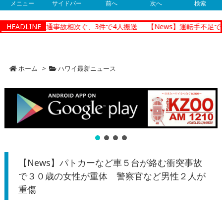
メニュー
サイドバー
前へ
次へ
検索
ノルルで朝の交通事故相次ぐ、3件で4人搬送
HEADLINE
【News】運転手不足で
ホーム
>
ハワイ最新ニュース
【News】パトカーなど車５台が絡む衝突事故
で３０歳の女性が重体 警察官など男性２人が
重傷