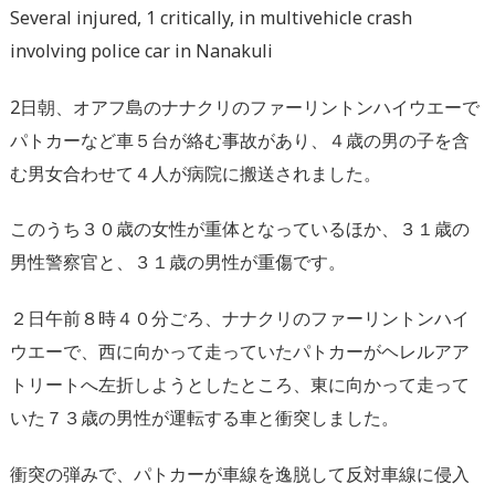
Several injured, 1 critically, in multivehicle crash
involving police car in Nanakuli
2日朝、オアフ島のナナクリのファーリントンハイウエーで
パトカーなど車５台が絡む事故があり、４歳の男の子を含
む男女合わせて４人が病院に搬送されました。
このうち３０歳の女性が重体となっているほか、３１歳の
男性警察官と、３１歳の男性が重傷です。
２日午前８時４０分ごろ、ナナクリのファーリントンハイ
ウエーで、西に向かって走っていたパトカーがヘレルアア
トリートへ左折しようとしたところ、東に向かって走って
いた７３歳の男性が運転する車と衝突しました。
衝突の弾みで、パトカーが車線を逸脱して反対車線に侵入