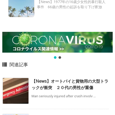
【News】1977年の16歳少女性的暴行殺人
事件 66歳の男性の起訴を取り下げ釈放
関連記事
【News】オートバイと貨物用の大型トラ
ックが衝突 ２０代の男性が重傷
Man seriously injured after crash involv ...