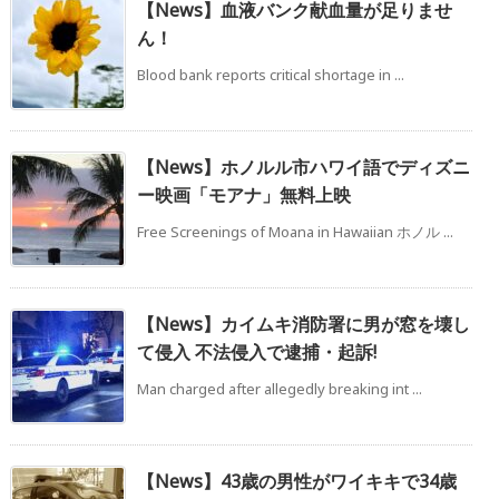
【News】血液バンク献血量が足りませ
ん！
Blood bank reports critical shortage in ...
【News】ホノルル市ハワイ語でディズニ
ー映画「モアナ」無料上映
Free Screenings of Moana in Hawaiian ホノル ...
【News】カイムキ消防署に男が窓を壊し
て侵入 不法侵入で逮捕・起訴!
Man charged after allegedly breaking int ...
【News】43歳の男性がワイキキで34歳