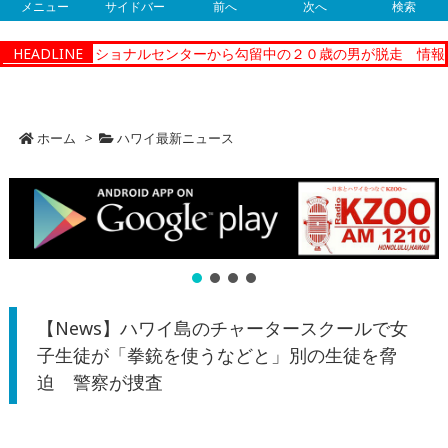
メニュー
サイドバー
前へ
次へ
検索
ティーコレクショナルセンターから勾留中の２０歳の男が脱走 情報提
HEADLINE
ホーム
>
ハワイ最新ニュース
【News】ハワイ島のチャータースクールで女
子生徒が「拳銃を使うなどと」別の生徒を脅
迫 警察が捜査