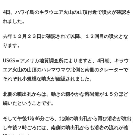
4
日、ハワイ島のキラウエア火山の山頂付近で噴火が確認さ
れました。
去年１２月２３日に確認されて以降、１２回目の噴火とな
ります。
USGS
＝アメリカ地質調査所によりますと、
4
日朝、キラウ
エア火山の山頂のハレマウマウ北側と南側のクレーターで
それぞれ小規模な噴火が確認されました。
北側の噴出孔からは、動きの穏やかな溶岩流が１５分ほど
続いたということです。
そして午後
1
時
46
分ごろ、北側の噴出孔から再び溶岩が噴出
し午後２時ごろには、南側の噴出孔からも溶岩の流れが確