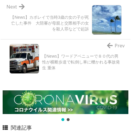
Next
【News】カポレイで当時3歳の女の子が死
亡した事件 大陪審が母親と交際相手の女
を殺人罪などで起訴
Prev
【News】ワードアベニューで８０代の男
性が横断歩道で転倒し車に轢かれる事故発
生 重体
関連記事