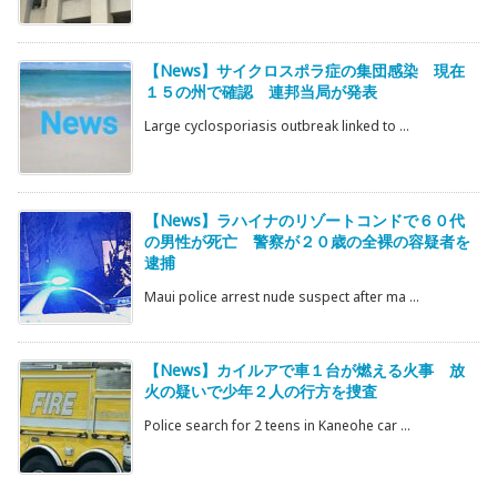
【News】サイクロスポラ症の集団感染 現在
１５の州で確認 連邦当局が発表
Large cyclosporiasis outbreak linked to ...
【News】ラハイナのリゾートコンドで６０代
の男性が死亡 警察が２０歳の全裸の容疑者を
逮捕
Maui police arrest nude suspect after ma ...
【News】カイルアで車１台が燃える火事 放
火の疑いで少年２人の行方を捜査
Police search for 2 teens in Kaneohe car ...