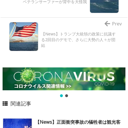
ベテランサーファーが背中を大怪我
Prev
【News】トランプ大統領の政策に抗議す
る2回目のデモで、さらに大勢の人々が団
結
関連記事
【News】正面衝突事故の犠牲者は観光客