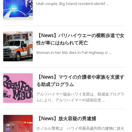
Utah couple, Big Island resident identif ...
【News】パリハイウエーの横断歩道で女
性が車にはねられて死亡
Woman in her 60s dies in Pali Highway cr ...
【News】マウイの介護者や家族を支援す
る助成プログラム
アルツハイマー協会ハワイ支部は、助成金プログラ
ムにより、アルツハイマーや認知症患 ...
【News】放火容疑の男逮捕
ホノルル警察は ハワイ州最高裁判所の建物に放火