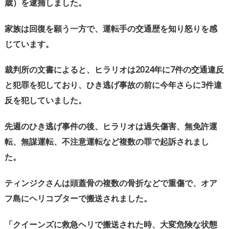
歳）を逮捕しました。
家族は回復を願う一方で、運転手の交通歴を知り怒りを感
じています。
裁判所の文書によると、ヒラリオは
2024
年に
7
件の交通違反
と犯罪を犯しており、ひき逃げ事故の前に今年さらに
3
件違
反を犯していました。
先週のひき逃げ事件の後、ヒラリオは過失傷害、無免許運
転、無謀運転、不注意運転など複数の罪で起訴されまし
た。
ティンジクさんは頭蓋骨の複数の骨折などで重傷で、オア
フ島にヘリコプターで搬送されました。
「クイーンズに救急ヘリで搬送された時、大変危険な状態