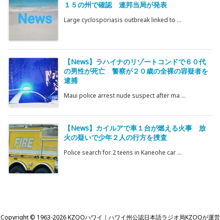
１５の州で確認 連邦当局が発表
Large cyclosporiasis outbreak linked to ...
【News】ラハイナのリゾートコンドで６０代
の男性が死亡 警察が２０歳の全裸の容疑者を
逮捕
Maui police arrest nude suspect after ma ...
【News】カイルアで車１台が燃える火事 放
火の疑いで少年２人の行方を捜査
Police search for 2 teens in Kaneohe car ...
Copyright ©
1963
-2026
KZOOハワイ｜ハワイ州公認日本語ラジオ局KZOOが運営