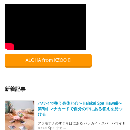
ALOHA from KZOO
新着記事
ハワイで整う身体と心〜Halekai Spa Hawaii〜
第5回 マナカードで自分の中にある答えを見つ
ける
アラモアナのすぐそばにある ハレカイ・スパ・ハワイ H
alekai Spa ウェ ...