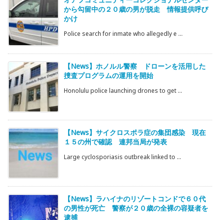
から勾留中の２０歳の男が脱走 情報提供呼び
かけ
Police search for inmate who allegedly e ...
【News】ホノルル警察 ドローンを活用した
捜査プログラムの運用を開始
Honolulu police launching drones to get ...
【News】サイクロスポラ症の集団感染 現在
１５の州で確認 連邦当局が発表
Large cyclosporiasis outbreak linked to ...
【News】ラハイナのリゾートコンドで６０代
の男性が死亡 警察が２０歳の全裸の容疑者を
逮捕