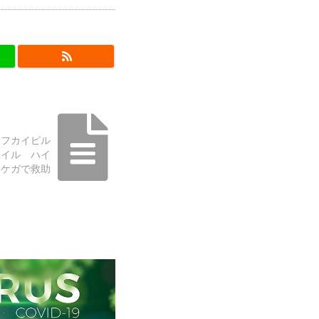
エフカイピル
レイル ハイ
をケガで救助