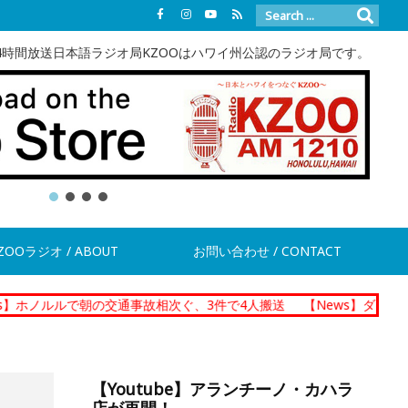
4時間放送日本語ラジオ局KZOOはハワイ州公認のラジオ局です。
ZOOラジオ / ABOUT
お問い合わせ / CONTACT
で朝の交通事故相次ぐ、3件で4人搬送
【News】ダニエル・K・イノ
【Youtube】アランチーノ・カハラ