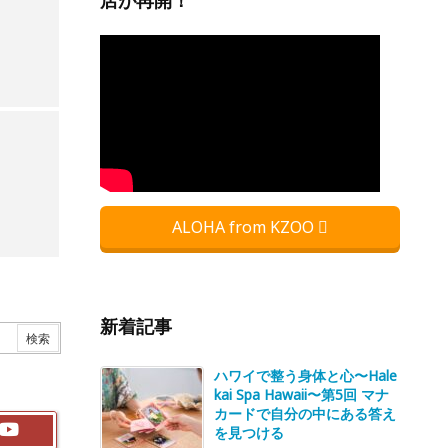
店が再開！
ALOHA from KZOO
新着記事
ハワイで整う身体と心〜Hale
kai Spa Hawaii〜第5回 マナ
カードで自分の中にある答え
を見つける