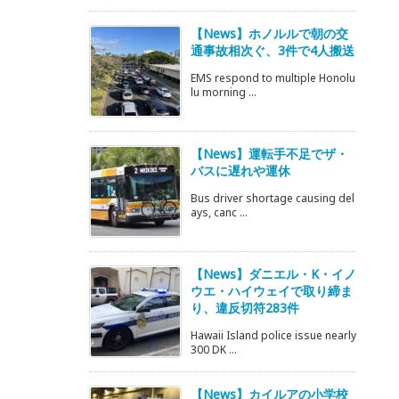
【News】ホノルルで朝の交
通事故相次ぐ、3件で4人搬送
EMS respond to multiple Honolu
lu morning ...
【News】運転手不足でザ・
バスに遅れや運休
Bus driver shortage causing del
ays, canc ...
【News】ダニエル・K・イノ
ウエ・ハイウェイで取り締ま
り、違反切符283件
Hawaii Island police issue nearly
300 DK ...
【News】カイルアの小学校