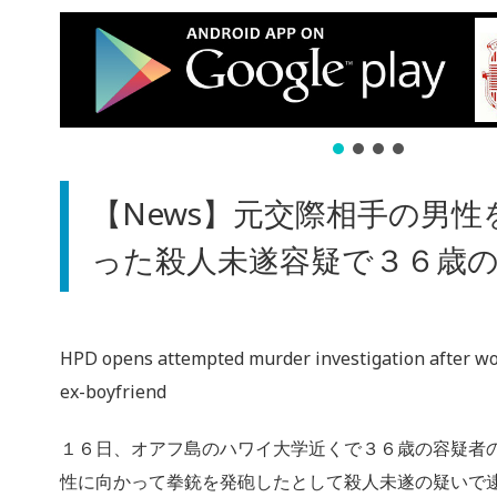
【News】元交際相手の男性
った殺人未遂容疑で３６歳
HPD opens attempted murder investigation after wo
ex-boyfriend
１６日、オアフ島のハワイ大学近くで３６歳の容疑者
性に向かって拳銃を発砲したとして殺人未遂の疑いで