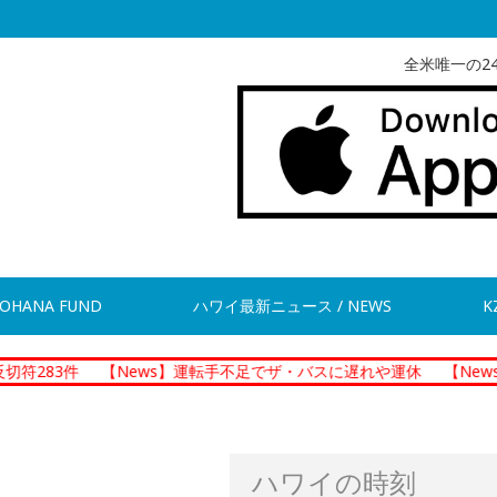
全米唯一の2
OHANA FUND
ハワイ最新ニュース / NEWS
K
【News】運転手不足でザ・バスに遅れや運休
【News】ホノルル
ハワイの時刻