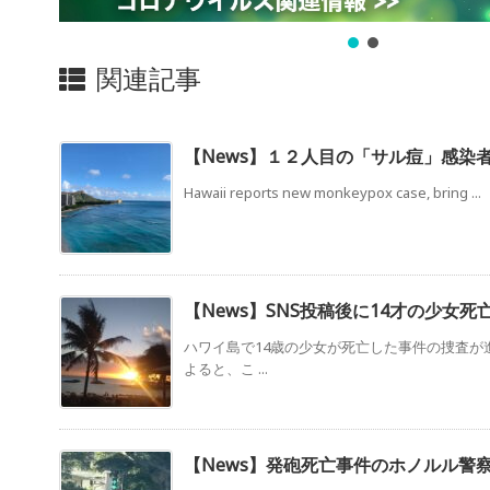
関連記事
【News】１２人目の「サル痘」感染者
Hawaii reports new monkeypox case, bring ...
【News】SNS投稿後に14才の少女死
ハワイ島で14歳の少女が死亡した事件の捜査が
よると、こ ...
【News】発砲死亡事件のホノルル警