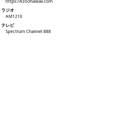
https://kzoohawaii.com
ラジオ
AM1210
テレビ
Spectrum Channel 888