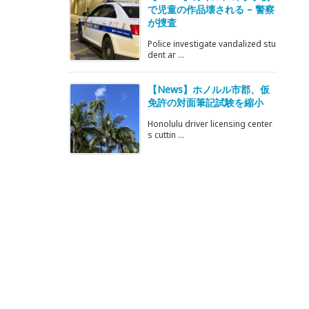
で児童の作品壊される – 警察
が捜査
Police investigate vandalized stu
dent ar ...
【News】ホノルル市郡、仮
免許の対面筆記試験を縮小
Honolulu driver licensing center
s cuttin ...