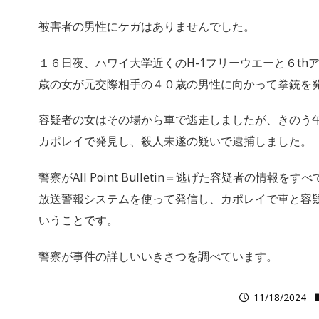
被害者の男性にケガはありませんでした。
１６日夜、ハワイ大学近くのH-1フリーウエーと６th
歳の女が元交際相手の４０歳の男性に向かって拳銃を
容疑者の女はその場から車で逃走しましたが、きのう
カポレイで発見し、殺人未遂の疑いで逮捕しました。
警察がAll Point Bulletin＝逃げた容疑者の情報
放送警報システムを使って発信し、カポレイで車と容
いうことです。
警察が事件の詳しいいきさつを調べています。
11/18/2024