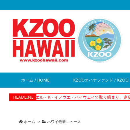
ホーム / HOME
KZOOオハナファンド / KZOO 
s】ダニエル・K・イノウエ・ハイウェイで取り締まり、違反切符283件
HEADLINE
ホーム
>
ハワイ最新ニュース