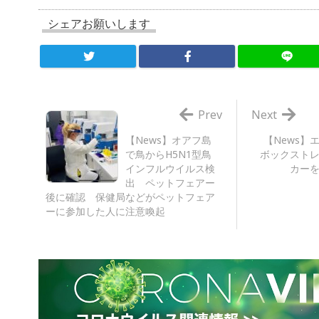
シェアお願いします
Prev
Next
【News】オアフ島
【News】
で鳥からH5N1型鳥
ボックスト
インフルウイルス検
カー
出 ペットフェアー
後に確認 保健局などがペットフェア
ーに参加した人に注意喚起