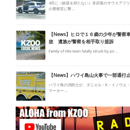
4月に（銃器を持たない）非武装のサウスアフ
の警察官に撃 ...
【News】ヒロで１６歳の少年が警察
故 遺族が警察を相手取り提訴
Family of Hilo teen fatally struck by po ...
【News】ハワイ島山火事で一部通
ハワイ島の消防士が、ダニエル・K・イノウエ・ハ
マーカー ...