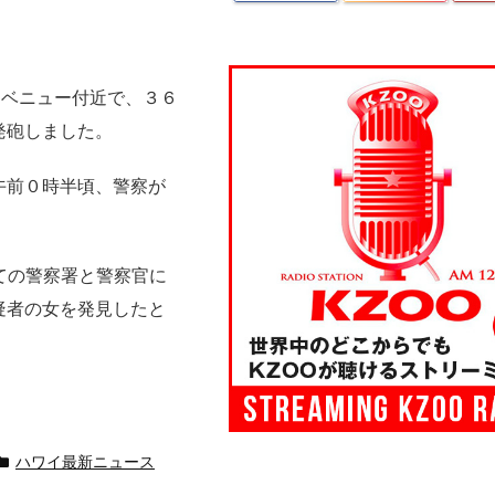
アベニュー付近で、３６
発砲しました。
午前０時半頃、警察が
をすべての警察署と警察官に
疑者の女を発見したと
ハワイ最新ニュース