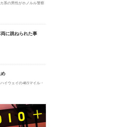
リカ系の男性がホノルル警察
車両に跳ねられた事
行止め
イウェイの48.5マイル・