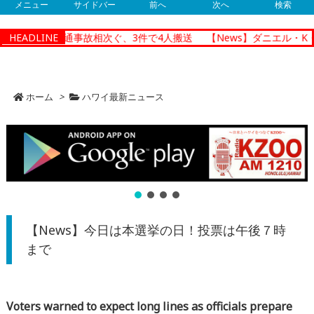
メニュー
サイドバー
前へ
次へ
検索
ルルで朝の交通事故相次ぐ、3件で4人搬送
HEADLINE
【News】ダニエル・K・
ホーム
>
ハワイ最新ニュース
【News】今日は本選挙の日！投票は午後７時
まで
Voters warned to expect long lines as officials prepare