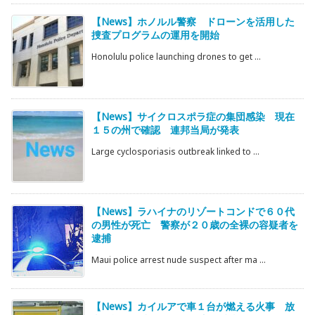
【News】ホノルル警察 ドローンを活用した
捜査プログラムの運用を開始
Honolulu police launching drones to get ...
【News】サイクロスポラ症の集団感染 現在
１５の州で確認 連邦当局が発表
Large cyclosporiasis outbreak linked to ...
【News】ラハイナのリゾートコンドで６０代
の男性が死亡 警察が２０歳の全裸の容疑者を
逮捕
Maui police arrest nude suspect after ma ...
【News】カイルアで車１台が燃える火事 放