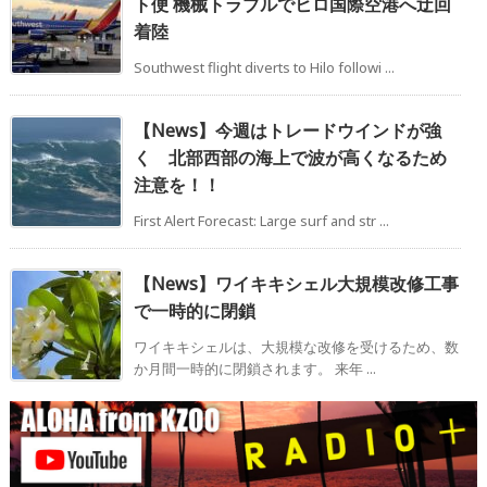
ト便 機械トラブルでヒロ国際空港へ迂回
着陸
Southwest flight diverts to Hilo followi ...
【News】今週はトレードウインドが強
く 北部西部の海上で波が高くなるため
注意を！！
First Alert Forecast: Large surf and str ...
【News】ワイキキシェル大規模改修工事
で一時的に閉鎖
ワイキキシェルは、大規模な改修を受けるため、数
か月間一時的に閉鎖されます。 来年 ...