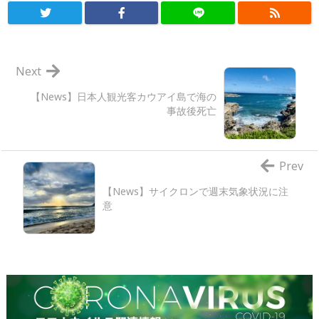
Next
【News】日本人観光客カウアイ島で海の
事故後死亡
Prev
【News】サイクロンで週末気象状況に注
意