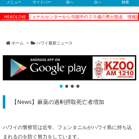
メニュー
サイドバー
前へ
次へ
検索
ティーコレクショナルセンターから勾留中の２０歳の男が脱走 情報提
HEADLINE
ホーム
>
ハワイ最新ニュース
【News】麻薬の過剰摂取死亡者増加
ハワイの警察官は近年、
フェンタニルがハワイ島に持ち込
まれるのを防ぐ努力をしています
。