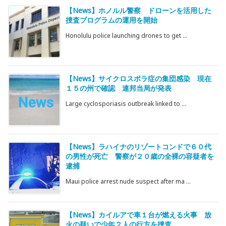
【News】ホノルル警察 ドローンを活用した
捜査プログラムの運用を開始
Honolulu police launching drones to get ...
【News】サイクロスポラ症の集団感染 現在
１５の州で確認 連邦当局が発表
Large cyclosporiasis outbreak linked to ...
【News】ラハイナのリゾートコンドで６０代
の男性が死亡 警察が２０歳の全裸の容疑者を
逮捕
Maui police arrest nude suspect after ma ...
【News】カイルアで車１台が燃える火事 放
火の疑いで少年２人の行方を捜査