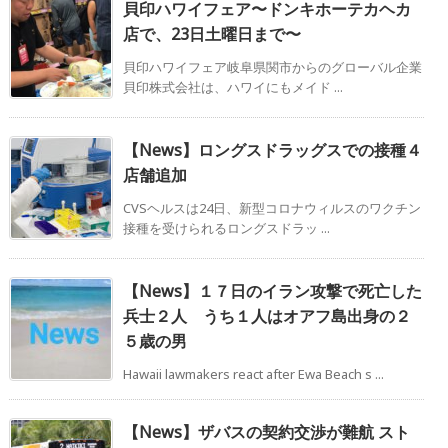
貝印ハワイフェア〜ドンキホーテカヘカ
店で、23日土曜日まで〜
貝印ハワイフェア岐阜県関市からのグローバル企業
貝印株式会社は、ハワイにもメイド ...
【News】ロングスドラッグスでの接種４
店舗追加
CVSヘルスは24日、新型コロナウィルスのワクチン
接種を受けられるロングスドラッ ...
【News】１７日のイラン攻撃で死亡した
兵士２人 うち１人はオアフ島出身の２
５歳の男
Hawaii lawmakers react after Ewa Beach s ...
【News】ザバスの契約交渉が難航 スト