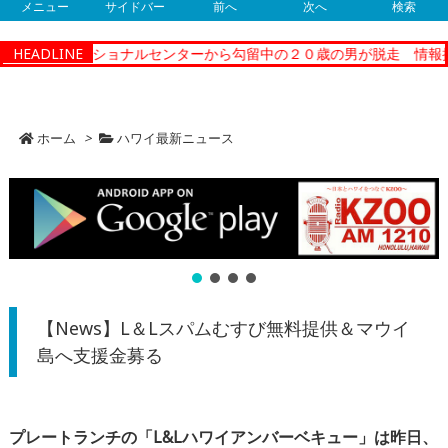
メニュー
サイドバー
前へ
次へ
検索
ティーコレクショナルセンターから勾留中の２０歳の男が脱走 情報提
HEADLINE
ホーム
>
ハワイ最新ニュース
【News】L＆Lスパムむすび無料提供＆マウイ
島へ支援金募る
プレートランチの「
L&L
ハワイアンバーベキュー」は昨日、