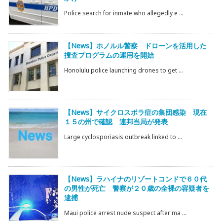
Police search for inmate who allegedly e ...
【News】ホノルル警察 ドローンを活用した
捜査プログラムの運用を開始
Honolulu police launching drones to get ...
【News】サイクロスポラ症の集団感染 現在
１５の州で確認 連邦当局が発表
Large cyclosporiasis outbreak linked to ...
【News】ラハイナのリゾートコンドで６０代
の男性が死亡 警察が２０歳の全裸の容疑者を
逮捕
Maui police arrest nude suspect after ma ...