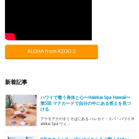
ALOHA from KZOO
新着記事
ハワイで整う身体と心〜Halekai Spa Hawaii〜
第5回 マナカードで自分の中にある答えを見つ
ける
アラモアナのすぐそばにある ハレカイ・スパ・ハワイ H
alekai Spa ウェ ...