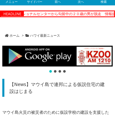
メニュー
サイドバー
前へ
次へ
検索
ィーコレクショナルセンターから勾留中の２０歳の男が脱走 情報提供
HEADLINE
ホーム
>
ハワイ最新ニュース
【News】マウイ島で連邦による仮説住宅の建
設はじまる
マウイ島火災の被災者のために仮設学校の建設を支援した