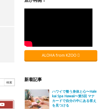
店が再開！
ALOHA from KZOO
新着記事
ハワイで整う身体と心〜Hale
kai Spa Hawaii〜第5回 マナ
カードで自分の中にある答え
を見つける