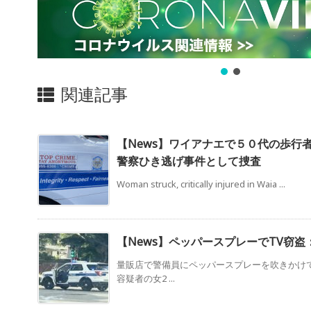
関連記事
【News】ワイアナエで５０代の歩
警察ひき逃げ事件として捜査
Woman struck, critically injured in Waia ...
【News】ペッパースプレーでTV窃盗
量販店で警備員にペッパースプレーを吹きかけ
容疑者の女2 ...