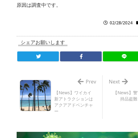
原因は調査中です。
02/28/2024
シェアお願いします
Prev
Next
【News】ワイカイ
【News】
新アトラクションは
持品盗難
アクアアドベンチャ
ー