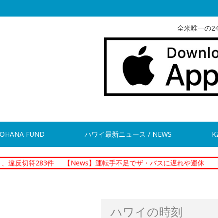
全米唯一の2
OHANA FUND
ハワイ最新ニュース / NEWS
K
83件
【News】運転手不足でザ・バスに遅れや運休
【News】
ハワイの時刻