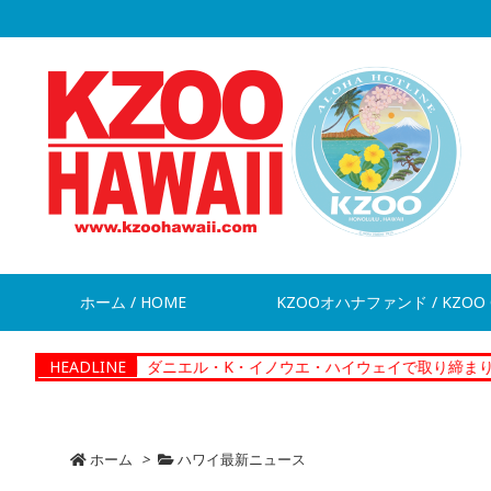
ホーム / HOME
KZOOオハナファンド / KZOO 
【News】ダニエル・K・イノウエ・ハイウェイで取り締まり、違反切符2
HEADLINE
ホーム
>
ハワイ最新ニュース