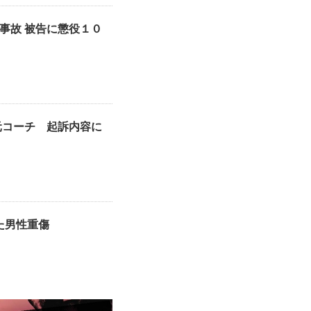
事故 被告に懲役１０
元コーチ 起訴内容に
た男性重傷