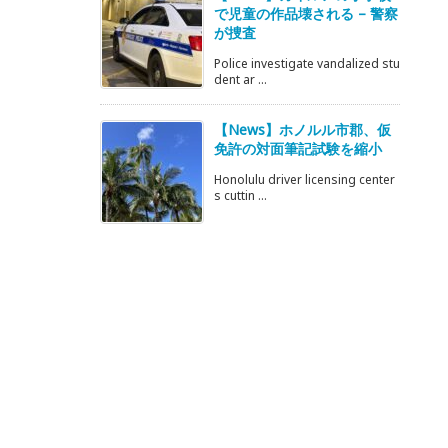
で児童の作品壊される – 警察
が捜査
Police investigate vandalized stu
dent ar ...
【News】ホノルル市郡、仮
免許の対面筆記試験を縮小
Honolulu driver licensing center
s cuttin ...