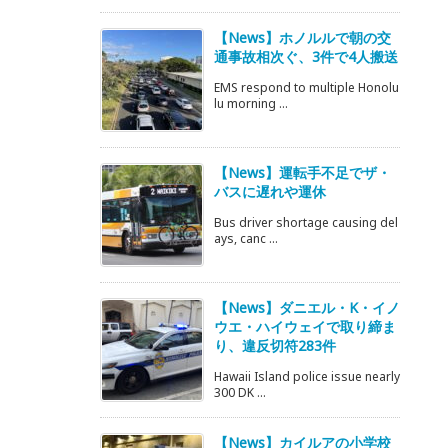
【News】ホノルルで朝の交
通事故相次ぐ、3件で4人搬送
EMS respond to multiple Honolu
lu morning ...
【News】運転手不足でザ・
バスに遅れや運休
Bus driver shortage causing del
ays, canc ...
【News】ダニエル・K・イノ
ウエ・ハイウェイで取り締ま
り、違反切符283件
Hawaii Island police issue nearly
300 DK ...
【News】カイルアの小学校