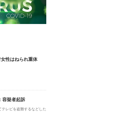
行者女性はねられ重体
：容疑者起訴
てテレビを盗難するなどした