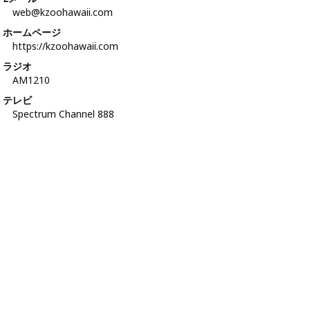
web@kzoohawaii.com
ホームページ
https://kzoohawaii.com
ラジオ
AM1210
テレビ
Spectrum Channel 888