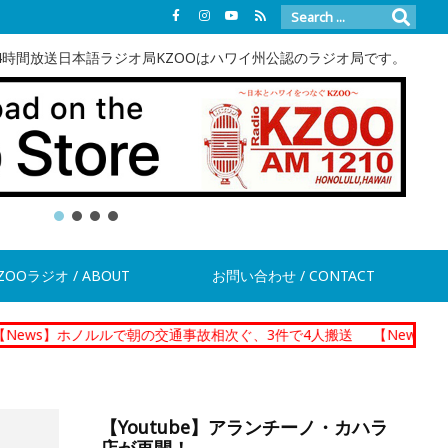
4時間放送日本語ラジオ局KZOOはハワイ州公認のラジオ局です。
ZOOラジオ / ABOUT
お問い合わせ / CONTACT
ホノルルで朝の交通事故相次ぐ、3件で4人搬送
【News】ダニエル・
【Youtube】アランチーノ・カハラ