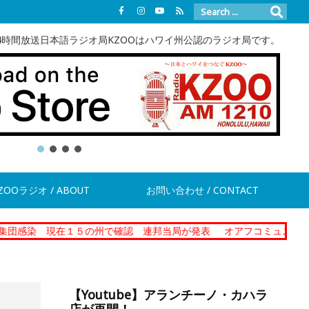
4時間放送日本語ラジオ局KZOOはハワイ州公認のラジオ局です。
ZOOラジオ / ABOUT
お問い合わせ / CONTACT
現在１５の州で確認 連邦当局が発表
オアフコミュニティーコレクシ
【Youtube】アランチーノ・カハラ