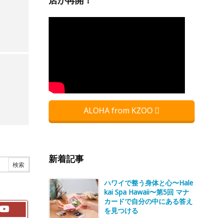
店が再開！
ALOHA from KZOO
新着記事
ハワイで整う身体と心〜Hale
kai Spa Hawaii〜第5回 マナ
カードで自分の中にある答え
を見つける