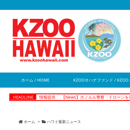
ホーム / HOME
KZOOオハナファンド / KZOO 
が脱走 情報提供
HEADLINE
【News】ホノルル警察 ドローンを活用した捜査
ホーム
>
ハワイ最新ニュース