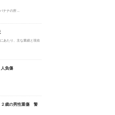
のバナナの所 ...
説
年にあたり、主な業績と現在
２人負傷
６２歳の男性重傷 警