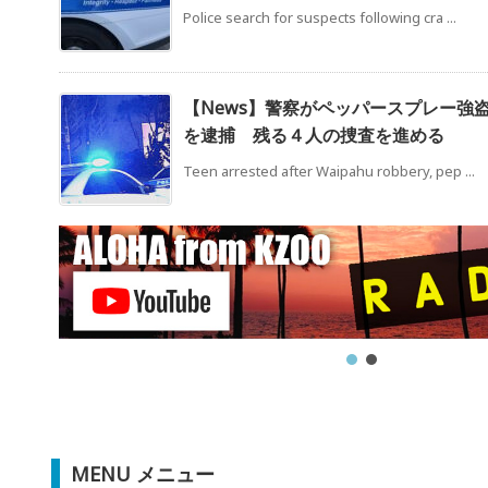
Police search for suspects following cra ...
【News】警察がペッパースプレー強
を逮捕 残る４人の捜査を進める
Teen arrested after Waipahu robbery, pep ...
MENU メニュー