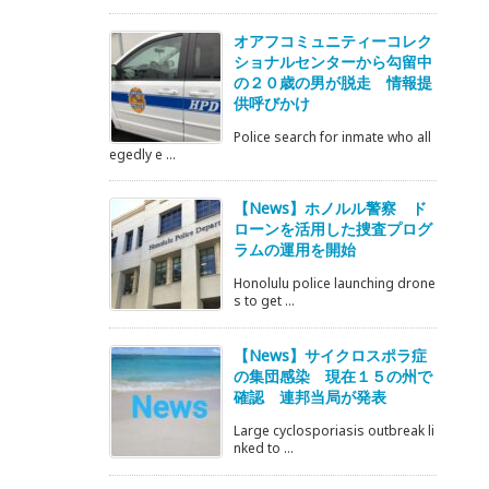
オアフコミュニティーコレク
ショナルセンターから勾留中
の２０歳の男が脱走 情報提
供呼びかけ
Police search for inmate who all
egedly e ...
【News】ホノルル警察 ド
ローンを活用した捜査プログ
ラムの運用を開始
Honolulu police launching drone
s to get ...
【News】サイクロスポラ症
の集団感染 現在１５の州で
確認 連邦当局が発表
Large cyclosporiasis outbreak li
nked to ...