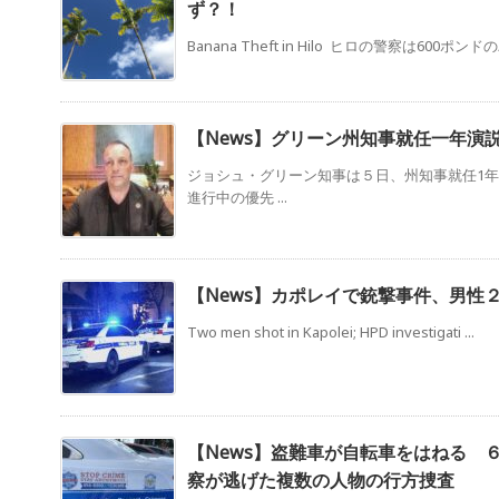
ず？！
Banana Theft in Hilo ヒロの警察は600ポンド
【News】グリーン州知事就任一年演
ジョシュ・グリーン知事は５日、州知事就任1
進行中の優先 ...
【News】カポレイで銃撃事件、男性
Two men shot in Kapolei; HPD investigati ...
【News】盗難車が自転車をはねる 
察が逃げた複数の人物の行方捜査