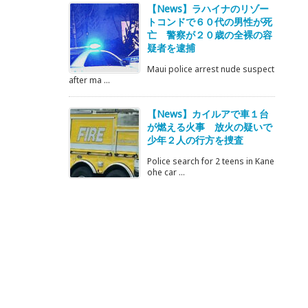
【News】ラハイナのリゾー
トコンドで６０代の男性が死
亡 警察が２０歳の全裸の容
疑者を逮捕
Maui police arrest nude suspect
after ma ...
【News】カイルアで車１台
が燃える火事 放火の疑いで
少年２人の行方を捜査
Police search for 2 teens in Kane
ohe car ...