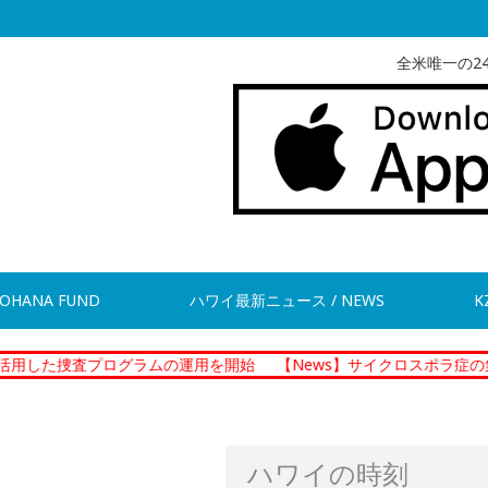
全米唯一の2
OHANA FUND
ハワイ最新ニュース / NEWS
K
プログラムの運用を開始
【News】サイクロスポラ症の集団感染 
ハワイの時刻