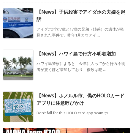
【News】子供殺害でアイダホの夫婦を起
訴
アイダホ州で7歳と17歳の兄弟（姉弟）の遺体が発
見された事件で、昨年1月カウアイ ...
【News】ハワイ島で行方不明者増加
ハワイ島警察によると、今年に入ってから行方不明
者が驚くほど増加しており、複数は犯 ...
【News】ホノルル市、偽のHOLOカード
アプリに注意呼びかけ
Don’t fall for this HOLO card app scam ホ ...