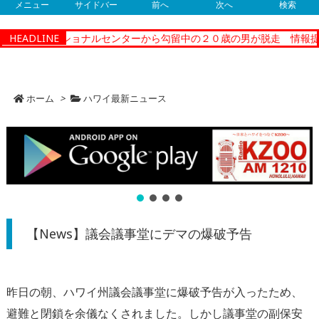
メニュー
サイドバー
前へ
次へ
検索
ィーコレクショナルセンターから勾留中の２０歳の男が脱走 情報提供
HEADLINE
ホーム
>
ハワイ最新ニュース
【News】議会議事堂にデマの爆破予告
昨日の朝、ハワイ州議会議事堂に爆破予告が入ったため、
避難と閉鎖を余儀なくされました。しかし議事堂の副保安