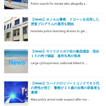
Police search for inmate who allegedly e ...
【News】ホノルル警察 ドローンを活用した
捜査プログラムの運用を開始
Honolulu police launching drones to get ...
【News】サイクロスポラ症の集団感染 現在
１５の州で確認 連邦当局が発表
Large cyclosporiasis outbreak linked to ...
【News】ラハイナのリゾートコンドで６０代
の男性が死亡 警察が２０歳の全裸の容疑者を
逮捕
Maui police arrest nude suspect after ma ...